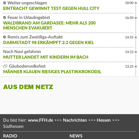
Weiter ungeschlagen
18:00
EINTRACHT GEWINNT TEST GEGEN HULL CITY
Feuer in Urlaubsgebiet
16:50
WALDBRAND AM GARDASEE: MEHR ALS 200
MENSCHEN EVAKUIERT
Remis zum Zweitliga-Auftakt
14:55
DARMSTADT 98 ERKÄMPFT 2:2 GEGEN KIEL
Nach Navi gefahren
14:13
MUTTER LANDET MIT KINDERN IM BACH
Gäubodenvolksfest
13:25
MÄNNER KLAUEN RIESIGES PLASTIKKROKODIL
AUS DEM NETZ
Du bist hier:
www.FFH.de
>>>
Nachrichten
>>>
Hessen
>>>
Südhessen
RADIO
NEWS