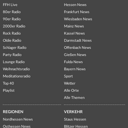
FFH Live
Hessen News
80er Radio
Frankfurt News
90er Radio
Wiesbaden News
2000er Radio
Mainz News
Rock Radio
Kassel News
Oldie Radio
Darmstadt News
Schlager Radio
Offenbach News
Party Radio
Gießen News
Lounge Radio
Fulda News
Weihnachtsradio
Bayern News
Meditationsradio
Sport
Top 40
Wetter
Playlist
Alle Orte
Alle Themen
REGIONEN
VERKEHR
Nordhessen News
Staus Hessen
Osthessen News
Blitzer Hessen