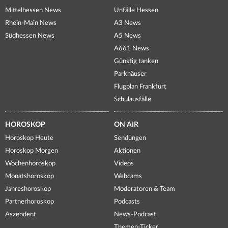
Mittelhessen News
Unfälle Hessen
Rhein-Main News
A3 News
Südhessen News
A5 News
A661 News
Günstig tanken
Parkhäuser
Flugplan Frankfurt
Schulausfälle
HOROSKOP
ON AIR
Horoskop Heute
Sendungen
Horoskop Morgen
Aktionen
Wochenhoroskop
Videos
Monatshoroskop
Webcams
Jahreshoroskop
Moderatoren & Team
Partnerhoroskop
Podcasts
Aszendent
News-Podcast
Themen-Ticker