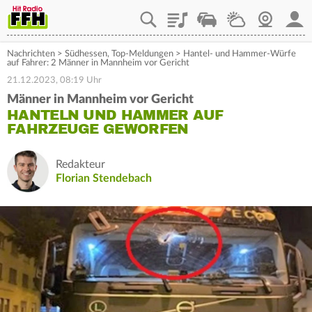
Playlist
Staupilot
Wetter
Webcam
Mein
Nachrichten
>
Südhessen
,
Top-Meldungen
>
Hantel- und Hammer-Würfe
auf Fahrer: 2 Männer in Mannheim vor Gericht
21.12.2023, 08:19 Uhr
Männer in Mannheim vor Gericht
HANTELN UND HAMMER AUF
FAHRZEUGE GEWORFEN
Redakteur
Florian Stendebach