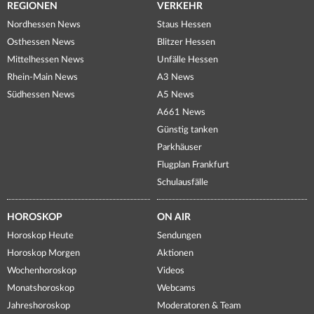
REGIONEN
VERKEHR
Nordhessen News
Staus Hessen
Osthessen News
Blitzer Hessen
Mittelhessen News
Unfälle Hessen
Rhein-Main News
A3 News
Südhessen News
A5 News
A661 News
Günstig tanken
Parkhäuser
Flugplan Frankfurt
Schulausfälle
HOROSKOP
ON AIR
Horoskop Heute
Sendungen
Horoskop Morgen
Aktionen
Wochenhoroskop
Videos
Monatshoroskop
Webcams
Jahreshoroskop
Moderatoren & Team