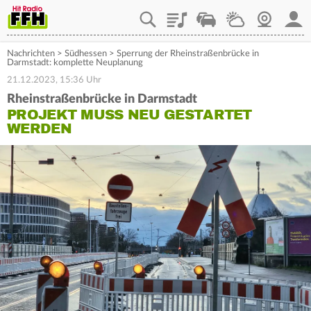
Playlist
Staupilot
Wetter
Webcam
Mein
Nachrichten
>
Südhessen
>
Sperrung der Rheinstraßenbrücke in
Darmstadt: komplette Neuplanung
21.12.2023, 15:36 Uhr
Rheinstraßenbrücke in Darmstadt
PROJEKT MUSS NEU GESTARTET
WERDEN