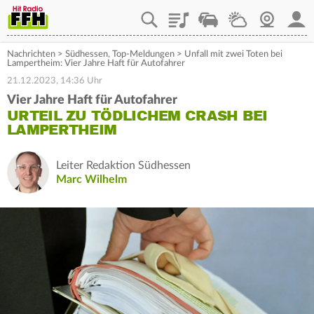
Playlist
Staupilot
Wetter
Webcam
Mein
Nachrichten
>
Südhessen
,
Top-Meldungen
>
Unfall mit zwei Toten bei
Lampertheim: Vier Jahre Haft für Autofahrer
21.12.2023, 14:36 Uhr
Vier Jahre Haft für Autofahrer
URTEIL ZU TÖDLICHEM CRASH BEI
LAMPERTHEIM
Leiter Redaktion Südhessen
Marc Wilhelm