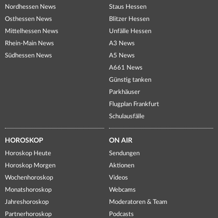
Nordhessen News
Staus Hessen
Osthessen News
Blitzer Hessen
Mittelhessen News
Unfälle Hessen
Rhein-Main News
A3 News
Südhessen News
A5 News
A661 News
Günstig tanken
Parkhäuser
Flugplan Frankfurt
Schulausfälle
HOROSKOP
ON AIR
Horoskop Heute
Sendungen
Horoskop Morgen
Aktionen
Wochenhoroskop
Videos
Monatshoroskop
Webcams
Jahreshoroskop
Moderatoren & Team
Partnerhoroskop
Podcasts