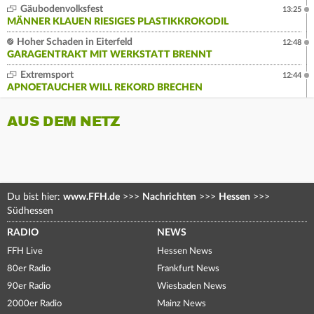
Gäubodenvolksfest
13:25
MÄNNER KLAUEN RIESIGES PLASTIKKROKODIL
Hoher Schaden in Eiterfeld
12:48
GARAGENTRAKT MIT WERKSTATT BRENNT
Extremsport
12:44
APNOETAUCHER WILL REKORD BRECHEN
AUS DEM NETZ
Du bist hier:
www.FFH.de
>>>
Nachrichten
>>>
Hessen
>>>
Südhessen
RADIO
NEWS
FFH Live
Hessen News
80er Radio
Frankfurt News
90er Radio
Wiesbaden News
2000er Radio
Mainz News