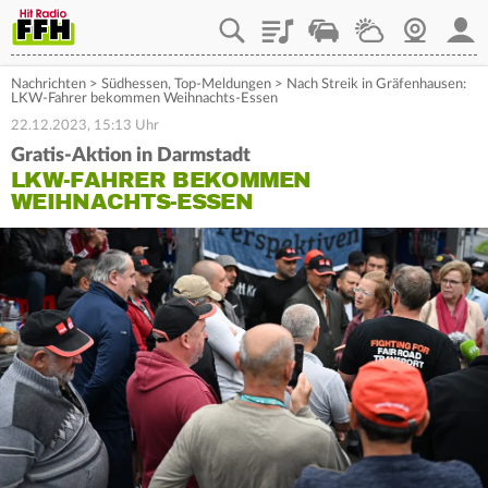
Playlist
Staupilot
Wetter
Webcam
Mein
Nachrichten
>
Südhessen
,
Top-Meldungen
>
Nach Streik in Gräfenhausen:
LKW-Fahrer bekommen Weihnachts-Essen
22.12.2023, 15:13 Uhr
Gratis-Aktion in Darmstadt
LKW-FAHRER BEKOMMEN
WEIHNACHTS-ESSEN