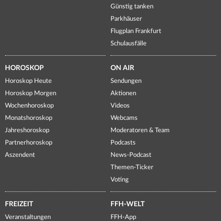
Günstig tanken
Parkhäuser
Flugplan Frankfurt
Schulausfälle
HOROSKOP
ON AIR
Horoskop Heute
Sendungen
Horoskop Morgen
Aktionen
Wochenhoroskop
Videos
Monatshoroskop
Webcams
Jahreshoroskop
Moderatoren & Team
Partnerhoroskop
Podcasts
Aszendent
News-Podcast
Themen-Ticker
Voting
FREIZEIT
FFH-WELT
Veranstaltungen
FFH-App