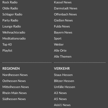
Rock Radio
Kassel News
Oldie Radio
Darmstadt News
Schlager Radio
Offenbach News
Party Radio
Gießen News
Lounge Radio
Fulda News
Weihnachtsradio
Bayern News
Meditationsradio
Sport
Top 40
Wetter
Playlist
Alle Orte
Alle Themen
REGIONEN
VERKEHR
Nordhessen News
Staus Hessen
Osthessen News
Blitzer Hessen
Mittelhessen News
Unfälle Hessen
Rhein-Main News
A3 News
Südhessen News
A5 News
A661 News