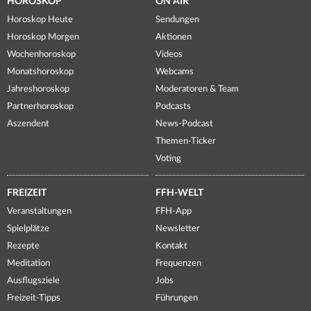
HOROSKOP
ON AIR
Horoskop Heute
Sendungen
Horoskop Morgen
Aktionen
Wochenhoroskop
Videos
Monatshoroskop
Webcams
Jahreshoroskop
Moderatoren & Team
Partnerhoroskop
Podcasts
Aszendent
News-Podcast
Themen-Ticker
Voting
FREIZEIT
FFH-WELT
Veranstaltungen
FFH-App
Spielplätze
Newsletter
Rezepte
Kontakt
Meditation
Frequenzen
Ausflugsziele
Jobs
Freizeit-Tipps
Führungen