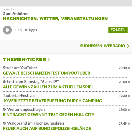
Zum Anhören
NACHRICHTEN, WETTER, VERANSTALTUNGEN
FOLGEN
1:15
V-Tipps
SÜDHESSEN-WEBRADIO
THEMEN-TICKER
Streit um YouTuber
22:40
GEWALT BEI SCHANZENFEST UM YOUTUBER
Lotto am Samstag "6 aus 49"
20:00
ALLE GEWINNZAHLEN ZUM AKTUELLEN SPIEL
Taubertal-Festival
19:30
10 VERLETZTE BEI VERPUFFUNG DURCH CAMPING
Weiter ungeschlagen
18:00
EINTRACHT GEWINNT TEST GEGEN HULL CITY
Waldbrand im Hochtaunuskreis
17:49
FEUER AUCH AUF BUNDESPOLIZEI-GELÄNDE