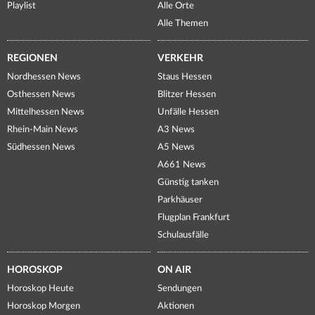
Playlist
Alle Orte
Alle Themen
REGIONEN
VERKEHR
Nordhessen News
Staus Hessen
Osthessen News
Blitzer Hessen
Mittelhessen News
Unfälle Hessen
Rhein-Main News
A3 News
Südhessen News
A5 News
A661 News
Günstig tanken
Parkhäuser
Flugplan Frankfurt
Schulausfälle
HOROSKOP
ON AIR
Horoskop Heute
Sendungen
Horoskop Morgen
Aktionen