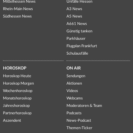
Mittelhessen News
Unfälle Hessen
Rhein-Main News
A3 News
Südhessen News
A5 News
A661 News
Günstig tanken
Parkhäuser
Flugplan Frankfurt
Schulausfälle
HOROSKOP
ON AIR
Horoskop Heute
Sendungen
Horoskop Morgen
Aktionen
Wochenhoroskop
Videos
Monatshoroskop
Webcams
Jahreshoroskop
Moderatoren & Team
Partnerhoroskop
Podcasts
Aszendent
News-Podcast
Themen-Ticker