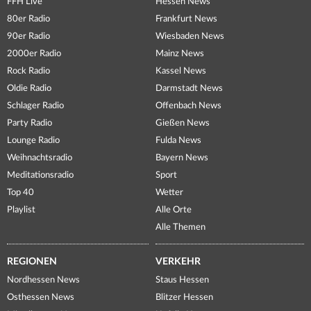
FFH Live
Hessen News
80er Radio
Frankfurt News
90er Radio
Wiesbaden News
2000er Radio
Mainz News
Rock Radio
Kassel News
Oldie Radio
Darmstadt News
Schlager Radio
Offenbach News
Party Radio
Gießen News
Lounge Radio
Fulda News
Weihnachtsradio
Bayern News
Meditationsradio
Sport
Top 40
Wetter
Playlist
Alle Orte
Alle Themen
REGIONEN
VERKEHR
Nordhessen News
Staus Hessen
Osthessen News
Blitzer Hessen