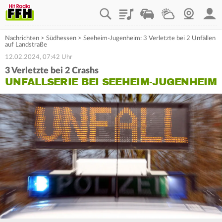
Playlist
Staupilot
Wetter
Webcam
Mein
Nachrichten
>
Südhessen
>
Seeheim-Jugenheim: 3 Verletzte bei 2 Unfällen
auf Landstraße
12.02.2024, 07:42 Uhr
3 Verletzte bei 2 Crashs
UNFALLSERIE BEI SEEHEIM-JUGENHEIM