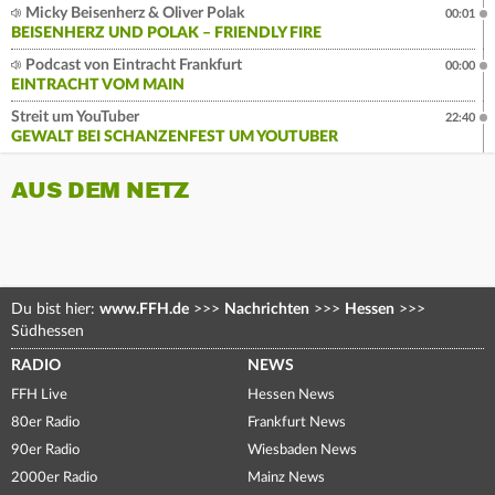
Micky Beisenherz & Oliver Polak
00:01
BEISENHERZ UND POLAK – FRIENDLY FIRE
Podcast von Eintracht Frankfurt
00:00
EINTRACHT VOM MAIN
Streit um YouTuber
22:40
GEWALT BEI SCHANZENFEST UM YOUTUBER
AUS DEM NETZ
Du bist hier:
www.FFH.de
>>>
Nachrichten
>>>
Hessen
>>>
Südhessen
RADIO
NEWS
FFH Live
Hessen News
80er Radio
Frankfurt News
90er Radio
Wiesbaden News
2000er Radio
Mainz News