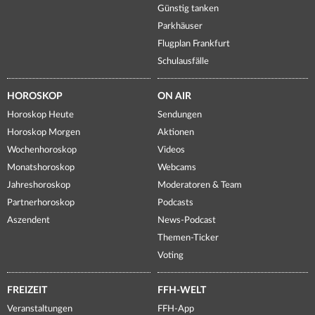
Günstig tanken
Parkhäuser
Flugplan Frankfurt
Schulausfälle
HOROSKOP
ON AIR
Horoskop Heute
Sendungen
Horoskop Morgen
Aktionen
Wochenhoroskop
Videos
Monatshoroskop
Webcams
Jahreshoroskop
Moderatoren & Team
Partnerhoroskop
Podcasts
Aszendent
News-Podcast
Themen-Ticker
Voting
FREIZEIT
FFH-WELT
Veranstaltungen
FFH-App