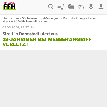
Playlist
Staupilot
Wetter
Webcam
Mein
Nachrichten
>
Südhessen
,
Top-Meldungen
>
Darmstadt: Jugendlicher
attackiert 18-jährigen mit Messer
03.03.2024, 17:37 Uhr
Streit in Darmstadt ufert aus
18-JÄHRIGER BEI MESSERANGRIFF
VERLETZT