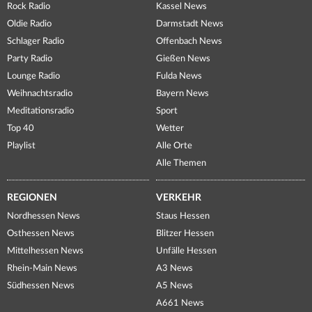
Rock Radio
Kassel News
Oldie Radio
Darmstadt News
Schlager Radio
Offenbach News
Party Radio
Gießen News
Lounge Radio
Fulda News
Weihnachtsradio
Bayern News
Meditationsradio
Sport
Top 40
Wetter
Playlist
Alle Orte
Alle Themen
REGIONEN
VERKEHR
Nordhessen News
Staus Hessen
Osthessen News
Blitzer Hessen
Mittelhessen News
Unfälle Hessen
Rhein-Main News
A3 News
Südhessen News
A5 News
A661 News