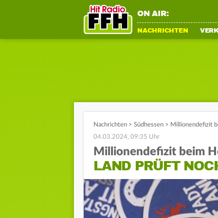
ON AIR:
NACHRICHTEN
VER
Nachrichten
>
Südhessen
>
Millionendefizit 
04.03.2024, 09:35 Uhr
Millionendefizit beim 
LAND PRÜFT NOC