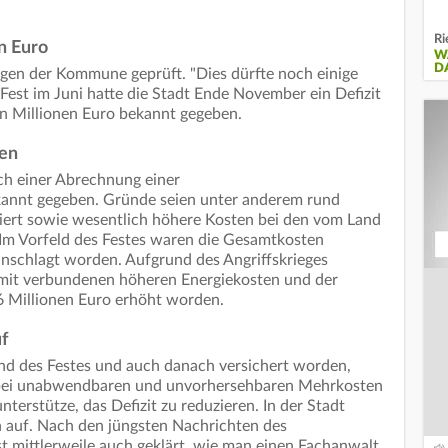
Ri
n Euro
W
D
gen der Kommune geprüft. "Dies dürfte noch einige
Fest im Juni hatte die Stadt Ende November ein Defizit
n Millionen Euro bekannt gegeben.
ten
h einer Abrechnung einer
kannt gegeben. Gründe seien unter anderem rund
liert sowie wesentlich höhere Kosten bei den vom Land
Im Vorfeld des Festes waren die Gesamtkosten
anschlagt worden. Aufgrund des Angriffskrieges
amit verbundenen höheren Energiekosten und der
,6 Millionen Euro erhöht worden.
f
nd des Festes und auch danach versichert worden,
r bei unabwendbaren und unvorhersehbaren Mehrkosten
nterstütze, das Defizit zu reduzieren. In der Stadt
n auf. Nach den jüngsten Nachrichten des
st mittlerweile auch geklärt, wie man einen Fachanwalt