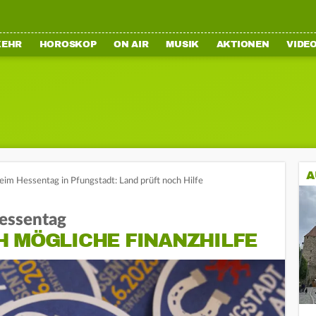
KEHR
HOROSKOP
ON AIR
MUSIK
AKTIONEN
VIDE
A
beim Hessentag in Pfungstadt: Land prüft noch Hilfe
Hessentag
H MÖGLICHE FINANZHILFE