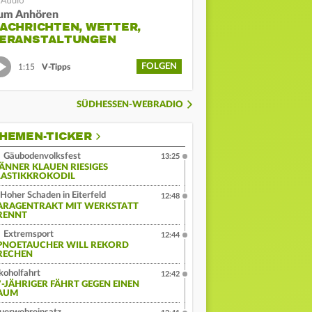
um Anhören
ACHRICHTEN, WETTER,
ERANSTALTUNGEN
FOLGEN
1:15
V-Tipps
SÜDHESSEN-WEBRADIO
HEMEN-TICKER
Gäubodenvolksfest
13:25
ÄNNER KLAUEN RIESIGES
LASTIKKROKODIL
Hoher Schaden in Eiterfeld
12:48
ARAGENTRAKT MIT WERKSTATT
RENNT
Extremsport
12:44
PNOETAUCHER WILL REKORD
RECHEN
koholfahrt
12:42
7-JÄHRIGER FÄHRT GEGEN EINEN
AUM