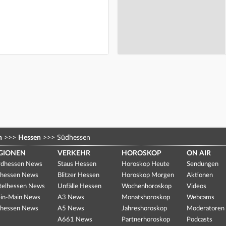
n
>>>
Hessen
>>>
Südhessen
GIONEN
VERKEHR
HOROSKOP
ON AIR
dhessen News
Staus Hessen
Horoskop Heute
Sendungen
hessen News
Blitzer Hessen
Horoskop Morgen
Aktionen
telhessen News
Unfälle Hessen
Wochenhoroskop
Videos
in-Main News
A3 News
Monatshoroskop
Webcams
hessen News
A5 News
Jahreshoroskop
Moderatoren
A661 News
Partnerhoroskop
Podcasts