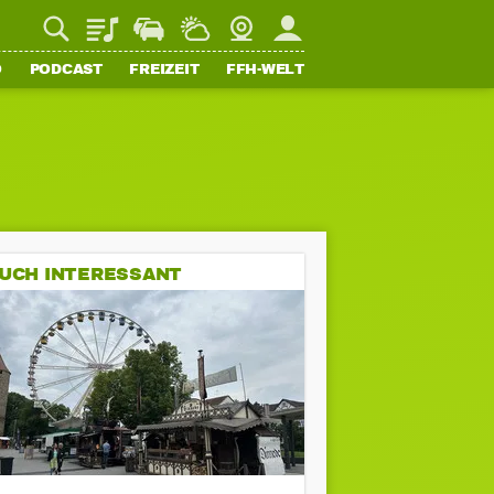
Playlist
Staupilot
Wetter
Webcam
Mein FFH
O
PODCAST
FREIZEIT
FFH-WELT
UCH INTERESSANT