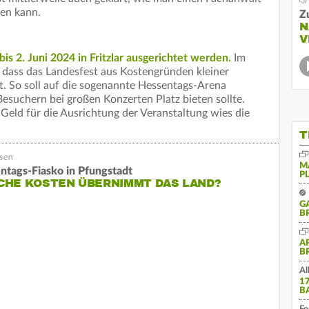
gen kann.
Z
N
V
is 2. Juni 2024 in Fritzlar ausgerichtet werden.
Im
, dass das Landesfest aus Kostengründen kleiner
nt. So soll auf die sogenannte Hessentags-Arena
esuchern bei großen Konzerten Platz bieten sollte.
Geld für die Ausrichtung der Veranstaltung wies die
T
M
ntags-Fiasko in Pfungstadt
P
CHE KOSTEN ÜBERNIMMT DAS LAND?
G
B
A
B
Al
1
B