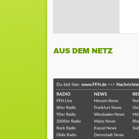
AUS DEM NETZ
Du bist hier:
www.FFH.de
>>>
Nachrichte
RADIO
NEWS
RE
FFH Live
Hessen News
Nor
80er Radio
Frankfurt News
Ost
90er Radio
Wiesbaden News
Mit
2000er Radio
Mainz News
Rhe
Rock Radio
Kassel News
Süd
Oldie Radio
Darmstadt News