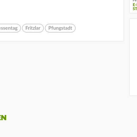
Fe
E
S
ssentag
Fritzlar
Pfungstadt
EN