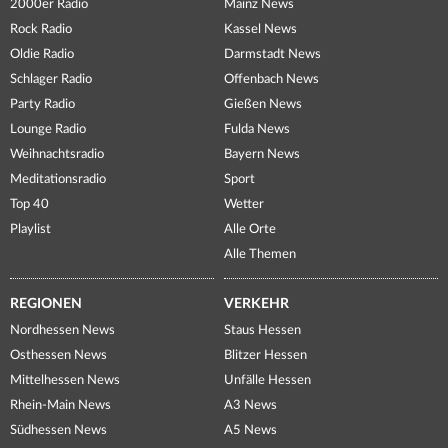
2000er Radio
Mainz News
Rock Radio
Kassel News
Oldie Radio
Darmstadt News
Schlager Radio
Offenbach News
Party Radio
Gießen News
Lounge Radio
Fulda News
Weihnachtsradio
Bayern News
Meditationsradio
Sport
Top 40
Wetter
Playlist
Alle Orte
Alle Themen
REGIONEN
VERKEHR
Nordhessen News
Staus Hessen
Osthessen News
Blitzer Hessen
Mittelhessen News
Unfälle Hessen
Rhein-Main News
A3 News
Südhessen News
A5 News