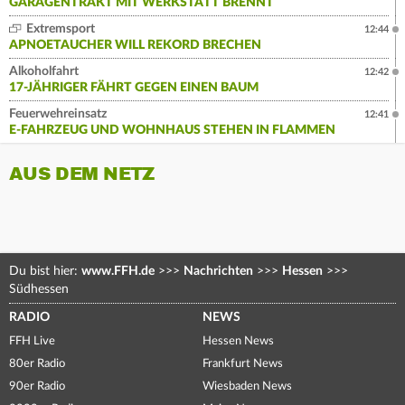
GARAGENTRAKT MIT WERKSTATT BRENNT
Extremsport
12:44
APNOETAUCHER WILL REKORD BRECHEN
Alkoholfahrt
12:42
17-JÄHRIGER FÄHRT GEGEN EINEN BAUM
Feuerwehreinsatz
12:41
E-FAHRZEUG UND WOHNHAUS STEHEN IN FLAMMEN
AUS DEM NETZ
Du bist hier:
www.FFH.de
>>>
Nachrichten
>>>
Hessen
>>>
Südhessen
RADIO
NEWS
FFH Live
Hessen News
80er Radio
Frankfurt News
90er Radio
Wiesbaden News