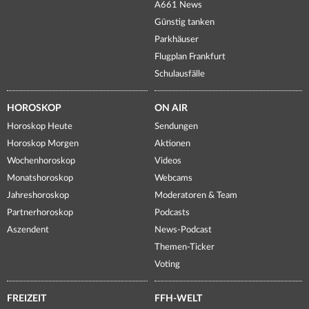
A661 News
Günstig tanken
Parkhäuser
Flugplan Frankfurt
Schulausfälle
HOROSKOP
ON AIR
Horoskop Heute
Sendungen
Horoskop Morgen
Aktionen
Wochenhoroskop
Videos
Monatshoroskop
Webcams
Jahreshoroskop
Moderatoren & Team
Partnerhoroskop
Podcasts
Aszendent
News-Podcast
Themen-Ticker
Voting
FREIZEIT
FFH-WELT