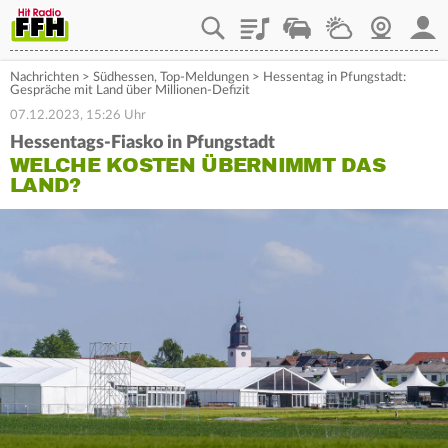
Playlist
Staupilot
Wetter
Webcam
Mein
Nachrichten
>
Südhessen
,
Top-Meldungen
>
Hessentag in Pfungstadt:
Gespräche mit Land über Millionen-Defizit
07.12.2023, 15:26 Uhr
Hessentags-Fiasko in Pfungstadt
WELCHE KOSTEN ÜBERNIMMT DAS
LAND?