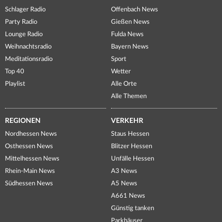
Schlager Radio
Offenbach News
Party Radio
Gießen News
Lounge Radio
Fulda News
Weihnachtsradio
Bayern News
Meditationsradio
Sport
Top 40
Wetter
Playlist
Alle Orte
Alle Themen
REGIONEN
VERKEHR
Nordhessen News
Staus Hessen
Osthessen News
Blitzer Hessen
Mittelhessen News
Unfälle Hessen
Rhein-Main News
A3 News
Südhessen News
A5 News
A661 News
Günstig tanken
Parkhäuser