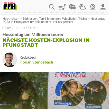
Playlist
Staupilot
Wetter
Webcam
Mein
Nachrichten
>
Südhessen
,
Top-Meldungen
,
Wiesbaden/Mainz
>
Hessentag
2023 in Pfungstadt um Millionen teurer als gedacht
06.09.2023, 13:55 Uhr
Hessentag um Millionen teurer
NÄCHSTE KOSTEN-EXPLOSION IN
PFUNGSTADT
Redakteur
Florian Stendebach