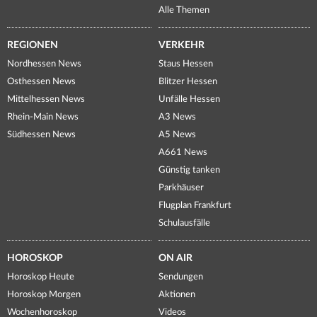
Alle Themen
REGIONEN
VERKEHR
Nordhessen News
Staus Hessen
Osthessen News
Blitzer Hessen
Mittelhessen News
Unfälle Hessen
Rhein-Main News
A3 News
Südhessen News
A5 News
A661 News
Günstig tanken
Parkhäuser
Flugplan Frankfurt
Schulausfälle
HOROSKOP
ON AIR
Horoskop Heute
Sendungen
Horoskop Morgen
Aktionen
Wochenhoroskop
Videos