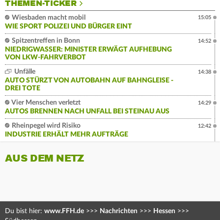
THEMEN-TICKER
Wiesbaden macht mobil
15:05
WIE SPORT POLIZEI UND BÜRGER EINT
Spitzentreffen in Bonn
14:52
NIEDRIGWASSER: MINISTER ERWÄGT AUFHEBUNG
VON LKW-FAHRVERBOT
Unfälle
14:38
AUTO STÜRZT VON AUTOBAHN AUF BAHNGLEISE -
DREI TOTE
Vier Menschen verletzt
14:29
AUTOS BRENNEN NACH UNFALL BEI STEINAU AUS
Rheinpegel wird Risiko
12:42
INDUSTRIE ERHÄLT MEHR AUFTRÄGE
AUS DEM NETZ
Du bist hier:
www.FFH.de
>>>
Nachrichten
>>>
Hessen
>>>