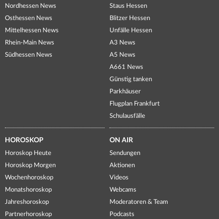
Nordhessen News
Staus Hessen
Osthessen News
Blitzer Hessen
Mittelhessen News
Unfälle Hessen
Rhein-Main News
A3 News
Südhessen News
A5 News
A661 News
Günstig tanken
Parkhäuser
Flugplan Frankfurt
Schulausfälle
HOROSKOP
ON AIR
Horoskop Heute
Sendungen
Horoskop Morgen
Aktionen
Wochenhoroskop
Videos
Monatshoroskop
Webcams
Jahreshoroskop
Moderatoren & Team
Partnerhoroskop
Podcasts