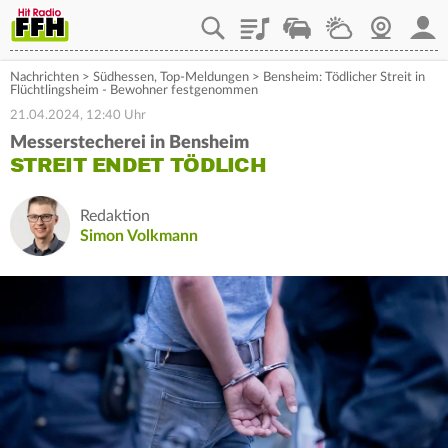
Playlist
Staupilot
Wetter
Webcam
Mein
Nachrichten
>
Südhessen
,
Top-Meldungen
>
Bensheim: Tödlicher Streit in
Flüchtlingsheim - Bewohner festgenommen
21.04.2024, 12:40 Uhr
Messerstecherei in Bensheim
STREIT ENDET TÖDLICH
Redaktion
Simon Volkmann