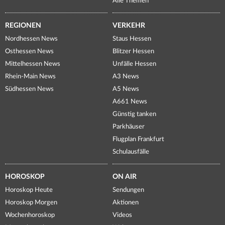
Alle Themen
REGIONEN
VERKEHR
Nordhessen News
Staus Hessen
Osthessen News
Blitzer Hessen
Mittelhessen News
Unfälle Hessen
Rhein-Main News
A3 News
Südhessen News
A5 News
A661 News
Günstig tanken
Parkhäuser
Flugplan Frankfurt
Schulausfälle
HOROSKOP
ON AIR
Horoskop Heute
Sendungen
Horoskop Morgen
Aktionen
Wochenhoroskop
Videos