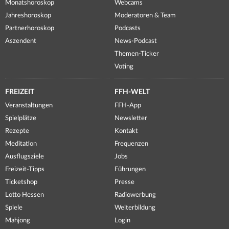
Monatshoroskop
Webcams
Jahreshoroskop
Moderatoren & Team
Partnerhoroskop
Podcasts
Aszendent
News-Podcast
Themen-Ticker
Voting
FREIZEIT
FFH-WELT
Veranstaltungen
FFH-App
Spielplätze
Newsletter
Rezepte
Kontakt
Meditation
Frequenzen
Ausflugsziele
Jobs
Freizeit-Tipps
Führungen
Ticketshop
Presse
Lotto Hessen
Radiowerbung
Spiele
Weiterbildung
Mahjong
Login