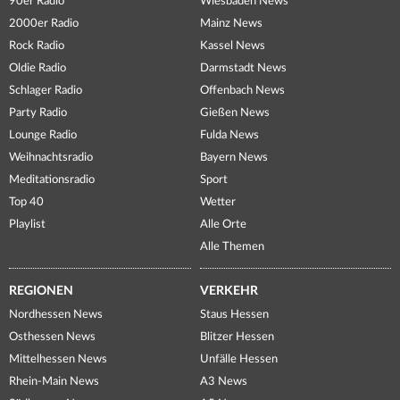
90er Radio
Wiesbaden News
2000er Radio
Mainz News
Rock Radio
Kassel News
Oldie Radio
Darmstadt News
Schlager Radio
Offenbach News
Party Radio
Gießen News
Lounge Radio
Fulda News
Weihnachtsradio
Bayern News
Meditationsradio
Sport
Top 40
Wetter
Playlist
Alle Orte
Alle Themen
REGIONEN
VERKEHR
Nordhessen News
Staus Hessen
Osthessen News
Blitzer Hessen
Mittelhessen News
Unfälle Hessen
Rhein-Main News
A3 News