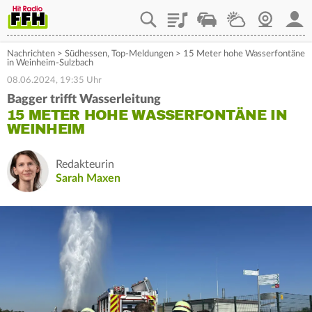
Playlist
Staupilot
Wetter
Webcam
Mein
Nachrichten
>
Südhessen
,
Top-Meldungen
>
15 Meter hohe Wasserfontäne
in Weinheim-Sulzbach
08.06.2024, 19:35 Uhr
Bagger trifft Wasserleitung
15 METER HOHE WASSERFONTÄNE IN
WEINHEIM
Redakteurin
Sarah Maxen