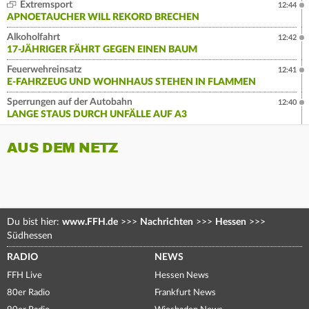
Extremsport
12:44
APNOETAUCHER WILL REKORD BRECHEN
Alkoholfahrt
12:42
17-JÄHRIGER FÄHRT GEGEN EINEN BAUM
Feuerwehreinsatz
12:41
E-FAHRZEUG UND WOHNHAUS STEHEN IN FLAMMEN
Sperrungen auf der Autobahn
12:40
LANGE STAUS DURCH UNFÄLLE AUF A3
AUS DEM NETZ
Du bist hier:
www.FFH.de
>>>
Nachrichten
>>>
Hessen
>>>
Südhessen
RADIO
NEWS
FFH Live
Hessen News
80er Radio
Frankfurt News