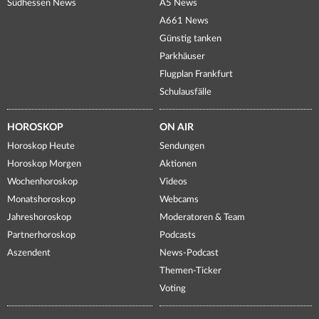
Südhessen News
A5 News
A661 News
Günstig tanken
Parkhäuser
Flugplan Frankfurt
Schulausfälle
HOROSKOP
ON AIR
Horoskop Heute
Sendungen
Horoskop Morgen
Aktionen
Wochenhoroskop
Videos
Monatshoroskop
Webcams
Jahreshoroskop
Moderatoren & Team
Partnerhoroskop
Podcasts
Aszendent
News-Podcast
Themen-Ticker
Voting