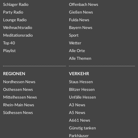
Schlager Radio
Offenbach News
Party Radio
Gießen News
Lounge Radio
Fulda News
Weihnachtsradio
Bayern News
Meditationsradio
Sport
Top 40
Wetter
Playlist
Alle Orte
Alle Themen
REGIONEN
VERKEHR
Nordhessen News
Staus Hessen
Osthessen News
Blitzer Hessen
Mittelhessen News
Unfälle Hessen
Rhein-Main News
A3 News
Südhessen News
A5 News
A661 News
Günstig tanken
Parkhäuser