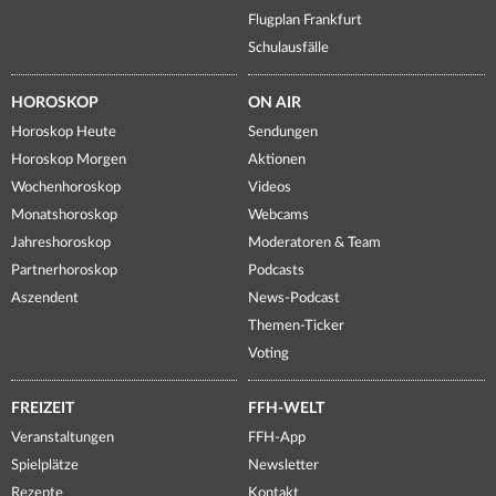
Flugplan Frankfurt
Schulausfälle
HOROSKOP
ON AIR
Horoskop Heute
Sendungen
Horoskop Morgen
Aktionen
Wochenhoroskop
Videos
Monatshoroskop
Webcams
Jahreshoroskop
Moderatoren & Team
Partnerhoroskop
Podcasts
Aszendent
News-Podcast
Themen-Ticker
Voting
FREIZEIT
FFH-WELT
Veranstaltungen
FFH-App
Spielplätze
Newsletter
Rezepte
Kontakt