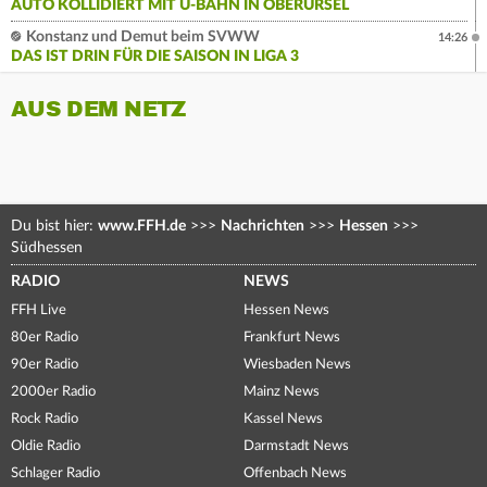
AUTO KOLLIDIERT MIT U-BAHN IN OBERURSEL
Konstanz und Demut beim SVWW
14:26
DAS IST DRIN FÜR DIE SAISON IN LIGA 3
AUS DEM NETZ
Du bist hier:
www.FFH.de
>>>
Nachrichten
>>>
Hessen
>>>
Südhessen
RADIO
NEWS
FFH Live
Hessen News
80er Radio
Frankfurt News
90er Radio
Wiesbaden News
2000er Radio
Mainz News
Rock Radio
Kassel News
Oldie Radio
Darmstadt News
Schlager Radio
Offenbach News