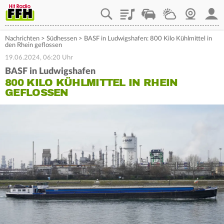
Playlist
Staupilot
Wetter
Webcam
Mein
Nachrichten
>
Südhessen
>
BASF in Ludwigshafen: 800 Kilo Kühlmittel in
den Rhein geflossen
19.06.2024, 06:20 Uhr
BASF in Ludwigshafen
800 KILO KÜHLMITTEL IN RHEIN
GEFLOSSEN