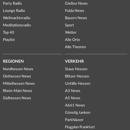
Party Radio
Gießen News
Lounge Radio
Fulda News
Weihnachtsradio
Bayern News
Meditationsradio
Sport
Top 40
Wetter
Playlist
Alle Orte
Alle Themen
REGIONEN
VERKEHR
Nordhessen News
Staus Hessen
Osthessen News
Blitzer Hessen
Mittelhessen News
Unfälle Hessen
Rhein-Main News
A3 News
Südhessen News
A5 News
A661 News
Günstig tanken
Parkhäuser
Flugplan Frankfurt