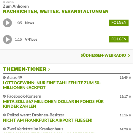
Zum Anhören
NACHRICHTEN, WETTER, VERANSTALTUNGEN
FOLGEN
1:05
News
FOLGEN
1:15
V-Tipps
SÜDHESSEN-WEBRADIO
THEMEN-TICKER
6 aus 49
15:49
LOTTOGEWINN: NUR EINE ZAHL FEHLTE ZUM 50-
MILLIONEN-JACKPOT
Facebook-Konzern
15:17
META SOLL 567 MILLIONEN DOLLAR IN FONDS FÜR
KINDER ZAHLEN
Polizei warnt Drohnen-Besitzer
15:16
NICHT AM FRANKFURTER AIRPORT FLIEGEN!
Zwei Verletzte im Krankenhaus
14:28