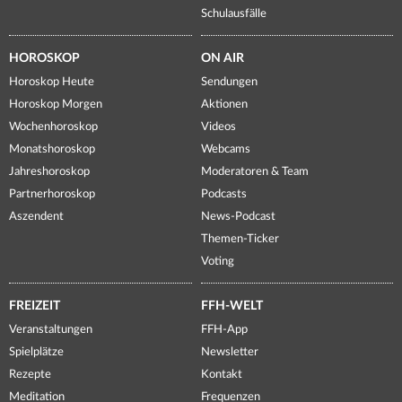
Schulausfälle
HOROSKOP
ON AIR
Horoskop Heute
Sendungen
Horoskop Morgen
Aktionen
Wochenhoroskop
Videos
Monatshoroskop
Webcams
Jahreshoroskop
Moderatoren & Team
Partnerhoroskop
Podcasts
Aszendent
News-Podcast
Themen-Ticker
Voting
FREIZEIT
FFH-WELT
Veranstaltungen
FFH-App
Spielplätze
Newsletter
Rezepte
Kontakt
Meditation
Frequenzen