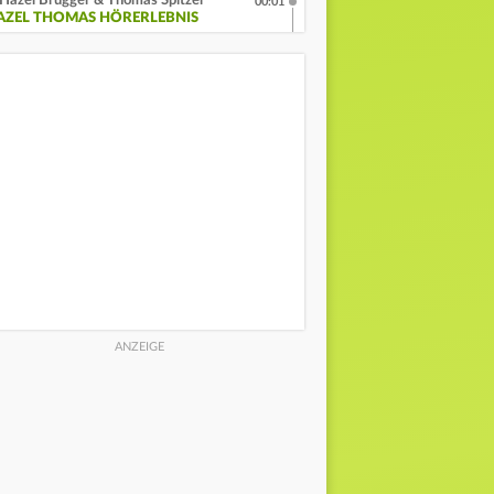
Hazel Brugger & Thomas Spitzer
00:01
AZEL THOMAS HÖRERLEBNIS