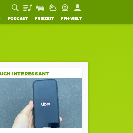
Playlist
Staupilot
Wetter
Webcam
Mein FFH
O
PODCAST
FREIZEIT
FFH-WELT
UCH INTERESSANT