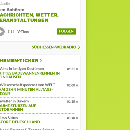
um Anhören
ACHRICHTEN, WETTER,
ERANSTALTUNGEN
FOLGEN
1:15
V-Tipps
SÜDHESSEN-WEBRADIO
HEMEN-TICKER
Alles in lustigen Kostümen
04:21
RITTES BADEWANNENRENNEN IN
ELNHAUSEN
Wissenschaftspodcast von WELT
02:00
HA! ZEHN MINUTEN ALLTAGS-
ISSEN
wetter in Bayern
01:15
ÄUME STÜRZEN AUF
UTOBAHNEN
True Crime
01:10
ATORT DEUTSCHLAND