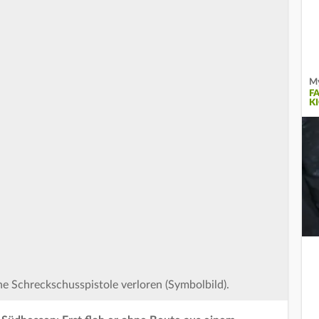
My
F
K
ne Schreckschusspistole verloren (Symbolbild).