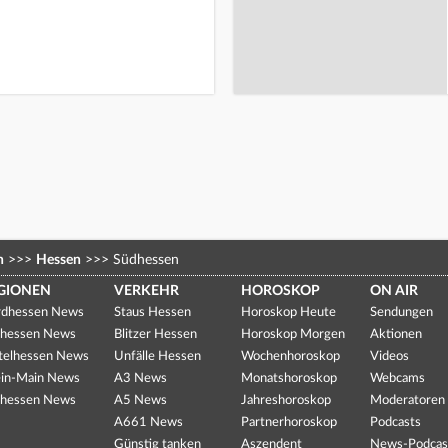
n
>>>
Hessen
>>>
Südhessen
GIONEN
VERKEHR
HOROSKOP
ON AIR
dhessen News
Staus Hessen
Horoskop Heute
Sendungen
hessen News
Blitzer Hessen
Horoskop Morgen
Aktionen
telhessen News
Unfälle Hessen
Wochenhoroskop
Videos
in-Main News
A3 News
Monatshoroskop
Webcams
hessen News
A5 News
Jahreshoroskop
Moderatoren
A661 News
Partnerhoroskop
Podcasts
Günstig tanken
Aszendent
News-Podcas