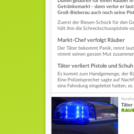
Dumm gelaufen für einen Räuber in 
Getränkemarkt - dann verlor er laut
Groß-Bieberau auch noch seine Pis
Zuerst der Riesen-Schock für den G
hält ihm die Schreckschusspistole vo
Markt-Chef verfolgt Räuber
Der Täter bekommt Panik, rennt laut
nimmt seinen ganzen Mut zusammen, v
Täter verliert Pistole und Schuh
Es kommt zum Handgemenge, der Räub
Eine Polizeisprecher sagte auf Nac
eine Fahndung eingeleitet hatten, e
Täter
RAU