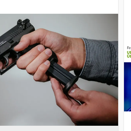
Fe
U
Ü