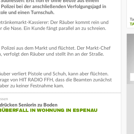
Südhessen: Erst floh er ohne Beute aus einem
 Polizei bei der anschließenden Verfolgungsjagd in
tole und einen Turnschuh.
Ta
etränkemarkt-Kassierer: Der Räuber kommt rein und
T
r die Nase. Ein Kunde fängt parallel an zu schreien.
 Polizei aus dem Markt und flüchtet. Der Markt-Chef
erfolgt den Räuber und stellt ihn an der Straße.
er verliert Pistole und Schuh, kann aber flüchten.
hfrage von HIT RADIO FFH, dass die Beamten zunächst
s aber zu keiner Festnahme kam.
 drücken Seniorin zu Boden
BÜBERFALL IN WOHNUNG IN ESPENAU