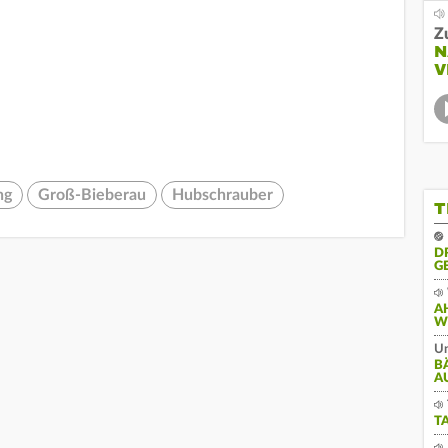
Z
N
V
ng
Groß-Bieberau
Hubschrauber
T
D
G
A
W
Un
B
A
T