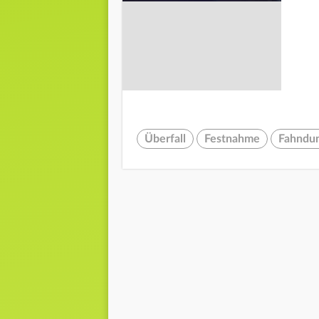
Überfall
Festnahme
Fahndu