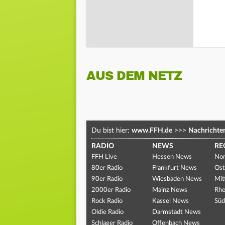
AUS DEM NETZ
Du bist hier:
www.FFH.de
>>>
Nachrichte
RADIO
NEWS
RE
FFH Live
Hessen News
Nor
80er Radio
Frankfurt News
Ost
90er Radio
Wiesbaden News
Mit
2000er Radio
Mainz News
Rhe
Rock Radio
Kassel News
Süd
Oldie Radio
Darmstadt News
Schlager Radio
Offenbach News