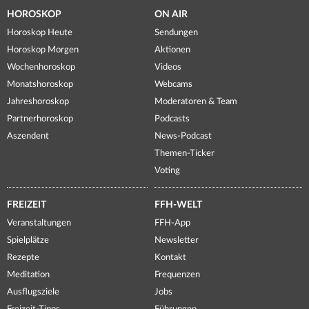
HOROSKOP
ON AIR
Horoskop Heute
Sendungen
Horoskop Morgen
Aktionen
Wochenhoroskop
Videos
Monatshoroskop
Webcams
Jahreshoroskop
Moderatoren & Team
Partnerhoroskop
Podcasts
Aszendent
News-Podcast
Themen-Ticker
Voting
FREIZEIT
FFH-WELT
Veranstaltungen
FFH-App
Spielplätze
Newsletter
Rezepte
Kontakt
Meditation
Frequenzen
Ausflugsziele
Jobs