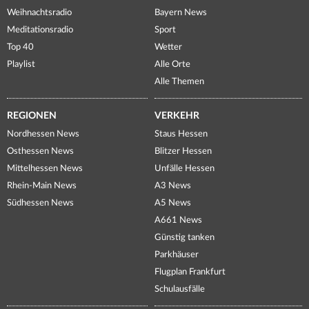
Weihnachtsradio
Bayern News
Meditationsradio
Sport
Top 40
Wetter
Playlist
Alle Orte
Alle Themen
REGIONEN
VERKEHR
Nordhessen News
Staus Hessen
Osthessen News
Blitzer Hessen
Mittelhessen News
Unfälle Hessen
Rhein-Main News
A3 News
Südhessen News
A5 News
A661 News
Günstig tanken
Parkhäuser
Flugplan Frankfurt
Schulausfälle