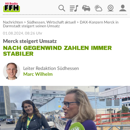
Playlist
Staupilot
Wetter
Webcam
Mein
Nachrichten
>
Südhessen
,
Wirtschaft aktuell
>
DAX-Konzern Merck in
Darmstadt steigert seinen Umsatz
01.08.2024, 08:26 Uhr
Merck steigert Umsatz
NACH GEGENWIND ZAHLEN IMMER
STABILER
Leiter Redaktion Südhessen
Marc Wilhelm