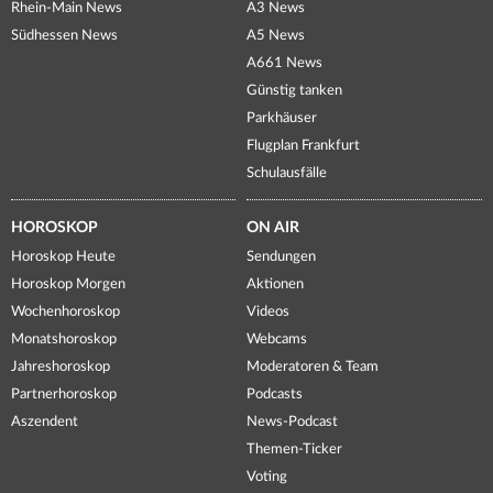
Rhein-Main News
A3 News
Südhessen News
A5 News
A661 News
Günstig tanken
Parkhäuser
Flugplan Frankfurt
Schulausfälle
HOROSKOP
ON AIR
Horoskop Heute
Sendungen
Horoskop Morgen
Aktionen
Wochenhoroskop
Videos
Monatshoroskop
Webcams
Jahreshoroskop
Moderatoren & Team
Partnerhoroskop
Podcasts
Aszendent
News-Podcast
Themen-Ticker
Voting