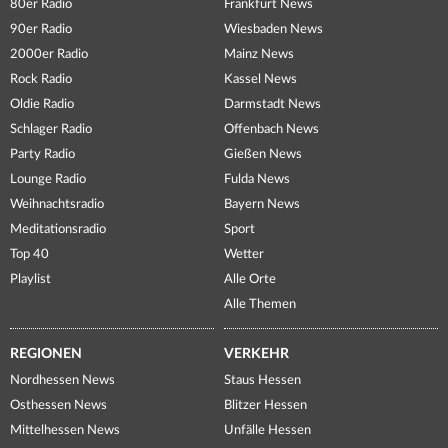
80er Radio
Frankfurt News
90er Radio
Wiesbaden News
2000er Radio
Mainz News
Rock Radio
Kassel News
Oldie Radio
Darmstadt News
Schlager Radio
Offenbach News
Party Radio
Gießen News
Lounge Radio
Fulda News
Weihnachtsradio
Bayern News
Meditationsradio
Sport
Top 40
Wetter
Playlist
Alle Orte
Alle Themen
REGIONEN
VERKEHR
Nordhessen News
Staus Hessen
Osthessen News
Blitzer Hessen
Mittelhessen News
Unfälle Hessen