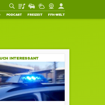
Playlist
Staupilot
Wetter
Webcam
Mein FFH
O
PODCAST
FREIZEIT
FFH-WELT
UCH INTERESSANT