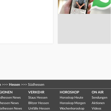
n
>>>
Hessen
>>>
Südhessen
GIONEN
VERKEHR
HOROSKOP
ON AIR
dhessen News
Staus Hessen
Horoskop Heute
Sendungen
hessen News
Blitzer Hessen
Horoskop Morgen
Aktionen
telhessen News
Unfälle Hessen
Wochenhoroskop
Videos