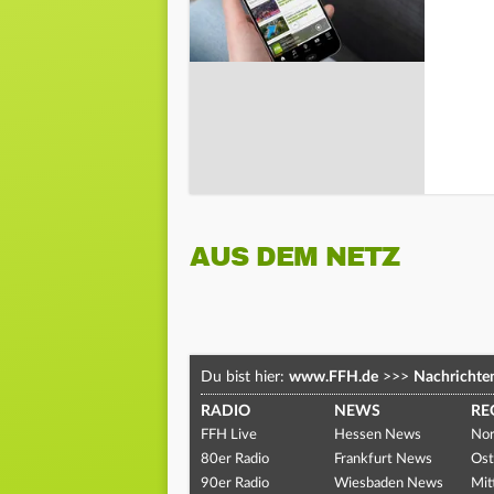
AUS DEM NETZ
Du bist hier:
www.FFH.de
>>>
Nachrichte
RADIO
NEWS
RE
FFH Live
Hessen News
Nor
80er Radio
Frankfurt News
Ost
90er Radio
Wiesbaden News
Mit