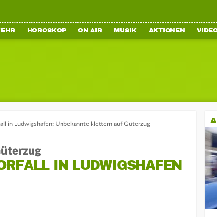
KEHR
HOROSKOP
ON AIR
MUSIK
AKTIONEN
VIDE
A
fall in Ludwigshafen: Unbekannte klettern auf Güterzug
Güterzug
ORFALL IN LUDWIGSHAFEN