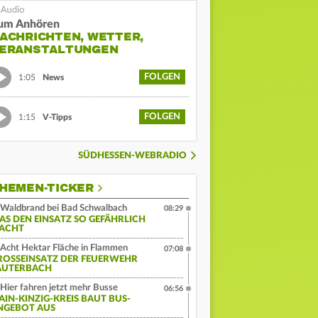
um Anhören
ACHRICHTEN, WETTER,
ERANSTALTUNGEN
FOLGEN
1:05
News
FOLGEN
1:15
V-Tipps
SÜDHESSEN-WEBRADIO
HEMEN-TICKER
Waldbrand bei Bad Schwalbach
08:29
AS DEN EINSATZ SO GEFÄHRLICH
ACHT
Acht Hektar Fläche in Flammen
07:08
ROSSEINSATZ DER FEUERWEHR L
UTERBACH
Hier fahren jetzt mehr Busse
06:56
AIN-KINZIG-KREIS BAUT BUS-
NGEBOT AUS