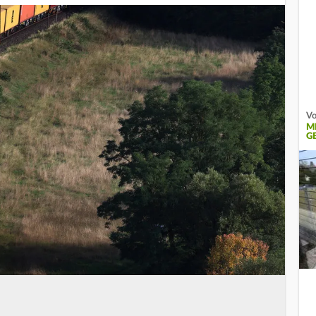
Vo
M
G