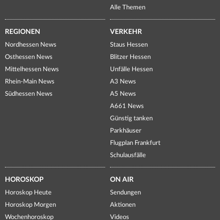
Alle Themen
REGIONEN
VERKEHR
Nordhessen News
Staus Hessen
Osthessen News
Blitzer Hessen
Mittelhessen News
Unfälle Hessen
Rhein-Main News
A3 News
Südhessen News
A5 News
A661 News
Günstig tanken
Parkhäuser
Flugplan Frankfurt
Schulausfälle
HOROSKOP
ON AIR
Horoskop Heute
Sendungen
Horoskop Morgen
Aktionen
Wochenhoroskop
Videos