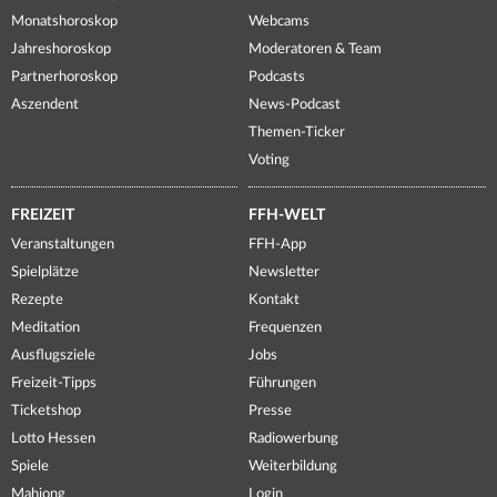
Monatshoroskop
Webcams
Jahreshoroskop
Moderatoren & Team
Partnerhoroskop
Podcasts
Aszendent
News-Podcast
Themen-Ticker
Voting
FREIZEIT
FFH-WELT
Veranstaltungen
FFH-App
Spielplätze
Newsletter
Rezepte
Kontakt
Meditation
Frequenzen
Ausflugsziele
Jobs
Freizeit-Tipps
Führungen
Ticketshop
Presse
Lotto Hessen
Radiowerbung
Spiele
Weiterbildung
Mahjong
Login