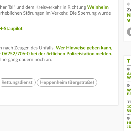
her Tal" und dem Kreisverkehr in Richtung
Weinheim
Z
u erheblichen Störungen im Verkehr. Die Sperrung wurde
N
V
-Staupilot
h nach Zeugen des Unfalls.
Wer Hinweise geben kann,
 06252/706-0 bei der örtlichen Polizeistation melden.
lhergang dauern noch an.
T
A
W
Rettungsdienst
Heppenheim (Bergstraße)
W
B
10
E
H
J