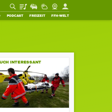
Playlist
Staupilot
Wetter
Webcam
Mein FFH
O
PODCAST
FREIZEIT
FFH-WELT
UCH INTERESSANT