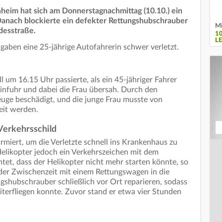
eim hat sich am Donnerstagnachmittag (10.10.) ein
Danach blockierte ein defekter Rettungshubschrauber
Mi
desstraße.
1
L
gaben eine 25-jährige Autofahrerin schwer verletzt.
ll um 16.15 Uhr passierte, als ein 45-jähriger Fahrer
einfuhr und dabei die Frau übersah. Durch den
ge beschädigt, und die junge Frau musste von
reit werden.
Verkehrsschild
miert, um die Verletzte schnell ins Krankenhaus zu
elikopter jedoch ein Verkehrszeichen mit dem
et, dass der Helikopter nicht mehr starten könnte, so
n der Zwischenzeit mit einem Rettungswagen in die
ngshubschrauber schließlich vor Ort reparieren, sodass
terfliegen konnte. Zuvor stand er etwa vier Stunden