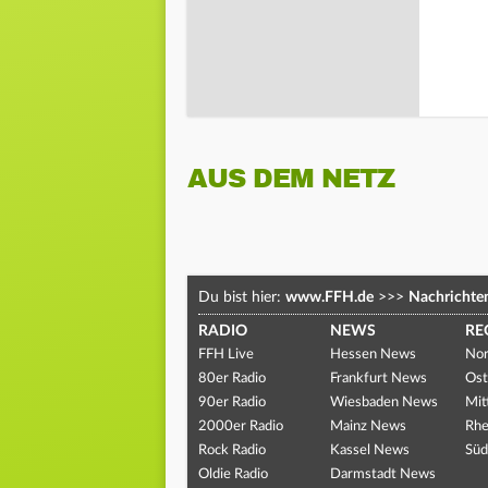
AUS DEM NETZ
Du bist hier:
www.FFH.de
>>>
Nachrichte
RADIO
NEWS
RE
FFH Live
Hessen News
Nor
80er Radio
Frankfurt News
Ost
90er Radio
Wiesbaden News
Mit
2000er Radio
Mainz News
Rhe
Rock Radio
Kassel News
Süd
Oldie Radio
Darmstadt News