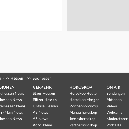
n
>>>
Hessen
>>>
Südhessen
GIONEN
VERKEHR
HOROSKOP
ON AIR
dhessen News
Staus Hessen
Horoskop Heute
Sendungen
hessen News
Blitzer Hessen
Horoskop Morgen
Aktionen
telhessen News
Unfälle Hessen
Wochenhoroskop
Videos
in-Main News
A3 News
Monatshoroskop
Webcams
hessen News
A5 News
Jahreshoroskop
Moderatoren
A661 News
Partnerhoroskop
Podcasts