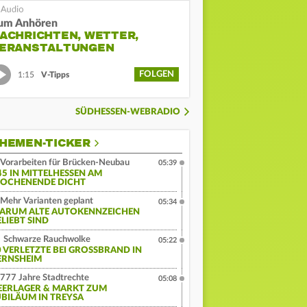
um Anhören
ACHRICHTEN, WETTER,
ERANSTALTUNGEN
FOLGEN
1:15
V-Tipps
SÜDHESSEN-WEBRADIO
HEMEN-TICKER
Vorarbeiten für Brücken-Neubau
05:39
45 IN MITTELHESSEN AM
OCHENENDE DICHT
Mehr Varianten geplant
05:34
ARUM ALTE AUTOKENNZEICHEN
ELIEBT SIND
Schwarze Rauchwolke
05:22
 VERLETZTE BEI GROSSBRAND IN G
RNSHEIM
777 Jahre Stadtrechte
05:08
EERLAGER & MARKT ZUM
UBILÄUM IN TREYSA