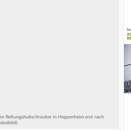
No
A
B
ein Rettungshubschrauber in Heppenheim erst nach
bolbild).