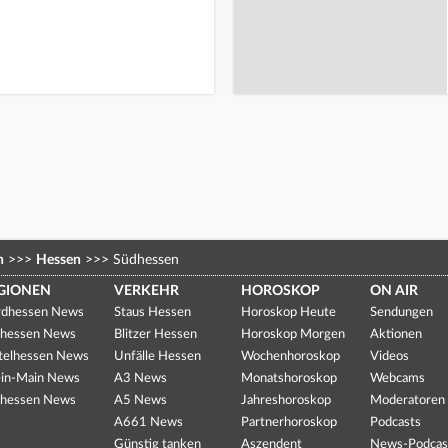
n
>>>
Hessen
>>>
Südhessen
GIONEN
VERKEHR
HOROSKOP
ON AIR
dhessen News
Staus Hessen
Horoskop Heute
Sendungen
hessen News
Blitzer Hessen
Horoskop Morgen
Aktionen
telhessen News
Unfälle Hessen
Wochenhoroskop
Videos
in-Main News
A3 News
Monatshoroskop
Webcams
hessen News
A5 News
Jahreshoroskop
Moderatoren
A661 News
Partnerhoroskop
Podcasts
Günstig tanken
Aszendent
News-Podcas