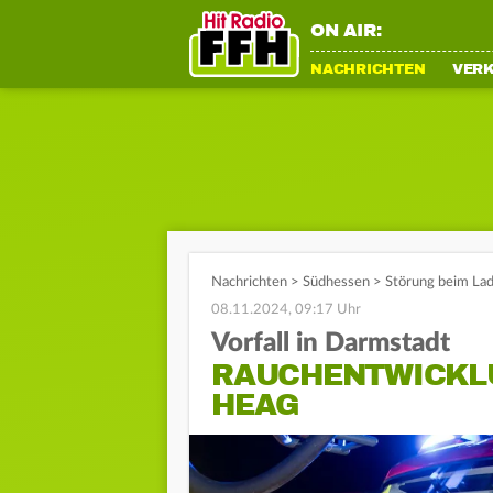
ON AIR:
NACHRICHTEN
VER
Nachrichten
>
Südhessen
>
Störung beim Lad
08.11.2024, 09:17 Uhr
Vorfall in Darmstadt
RAUCHENTWICKL
HEAG