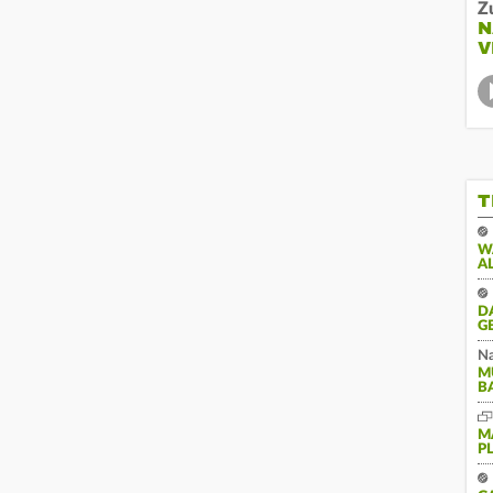
Z
N
V
T
W
A
D
G
Na
M
B
M
P