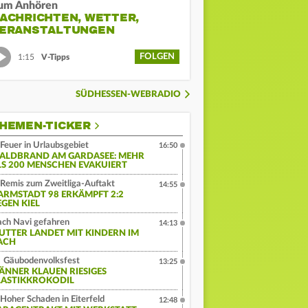
um Anhören
ACHRICHTEN, WETTER,
ERANSTALTUNGEN
FOLGEN
1:15
V-Tipps
SÜDHESSEN-WEBRADIO
HEMEN-TICKER
Feuer in Urlaubsgebiet
16:50
ALDBRAND AM GARDASEE: MEHR
LS 200 MENSCHEN EVAKUIERT
Remis zum Zweitliga-Auftakt
14:55
ARMSTADT 98 ERKÄMPFT 2:2
EGEN KIEL
ch Navi gefahren
14:13
UTTER LANDET MIT KINDERN IM
ACH
Gäubodenvolksfest
13:25
ÄNNER KLAUEN RIESIGES
LASTIKKROKODIL
Hoher Schaden in Eiterfeld
12:48