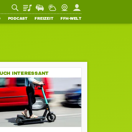
Playlist
Staupilot
Wetter
Webcam
Mein FFH
O
PODCAST
FREIZEIT
FFH-WELT
UCH INTERESSANT