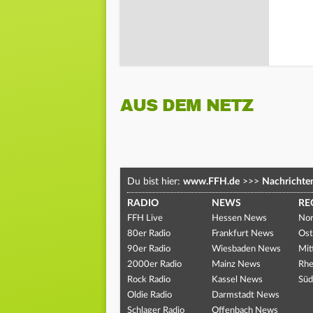
AUS DEM NETZ
Du bist hier:
www.FFH.de
>>>
Nachrichte
RADIO
NEWS
RE
FFH Live
Hessen News
Nor
80er Radio
Frankfurt News
Ost
90er Radio
Wiesbaden News
Mit
2000er Radio
Mainz News
Rhe
Rock Radio
Kassel News
Süd
Oldie Radio
Darmstadt News
Schlager Radio
Offenbach News