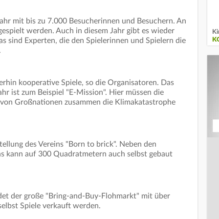
Jahr mit bis zu 7.000 Besucherinnen und Besuchern. An
gespielt werden. Auch in diesem Jahr gibt es wieder
Ki
K
s sind Experten, die den Spielerinnen und Spielern die
.
terhin kooperative Spiele, so die Organisatoren. Das
ahr ist zum Beispiel "E-Mission". Hier müssen die
lle von Großnationen zusammen die Klimakatastrophe
tellung des Vereins "Born to brick". Neben den
ns kann auf 300 Quadratmetern auch selbst gebaut
det der große "Bring-and-Buy-Flohmarkt" mit über
elbst Spiele verkauft werden.