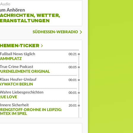
um Anhören
ACHRICHTEN, WETTER,
ERANSTALTUNGEN
SÜDHESSEN-WEBRADIO
HEMEN-TICKER
Fußball News täglich
00:21
TAMMPLATZ
True Crime Podcast
00:05
PURENELEMENTE ORIGINAL
Klaas Heufer-Umlauf
00:01
AYWATCH BERLIN
Wahre Liebesgeschichten
00:01
RUE LOVE
Innere Sicherheit
20:01
PRENGSTOFF-DROHNE IN LEIPZIG:
MTEX IM SPIEL