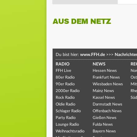
AUS DEM NETZ
Du bist hier:
www.FFH.de
>>>
Nachrichte
RADIO
NEWS
RE
FFH Live
Hessen News
Nor
80er Radio
Frankfurt News
Ost
90er Radio
Wiesbaden News
Mit
2000er Radio
Mainz News
Rhe
Rock Radio
Kassel News
Süd
Oldie Radio
Darmstadt News
Schlager Radio
Offenbach News
Party Radio
Gießen News
Lounge Radio
Fulda News
Weihnachtsradio
Bayern News