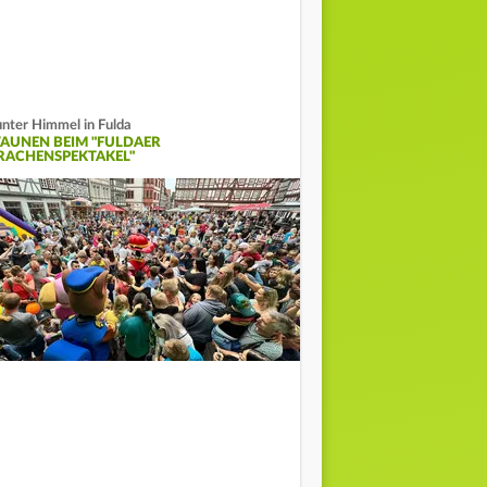
nter Himmel in Fulda
TAUNEN BEIM "FULDAER
RACHENSPEKTAKEL"