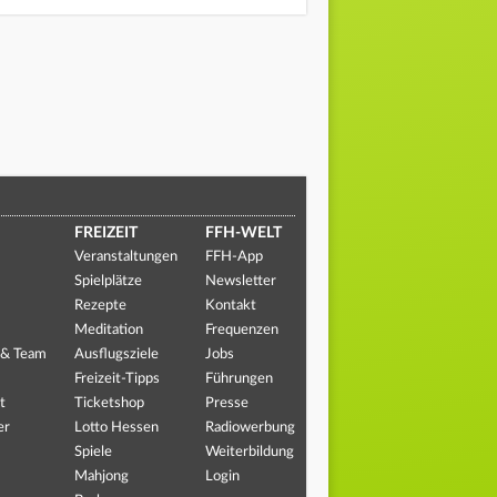
FREIZEIT
FFH-WELT
Veranstaltungen
FFH-App
Spielplätze
Newsletter
Rezepte
Kontakt
Meditation
Frequenzen
 & Team
Ausflugsziele
Jobs
Freizeit-Tipps
Führungen
t
Ticketshop
Presse
er
Lotto Hessen
Radiowerbung
Spiele
Weiterbildung
Mahjong
Login