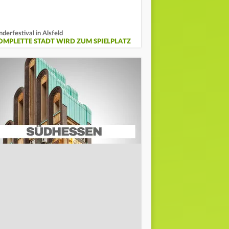
nderfestival in Alsfeld
OMPLETTE STADT WIRD ZUM SPIELPLATZ