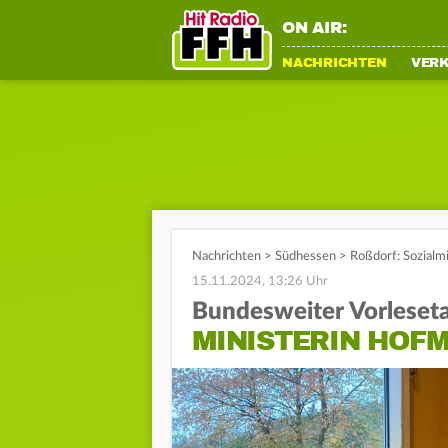
ON AIR:
NACHRICHTEN
VER
Nachrichten
>
Südhessen
>
Roßdorf: Sozialm
15.11.2024, 13:26 Uhr
Bundesweiter Vorleset
MINISTERIN HOFM