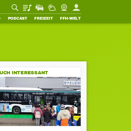
Playlist
Staupilot
Wetter
Webcam
Mein FFH
O
PODCAST
FREIZEIT
FFH-WELT
UCH INTERESSANT