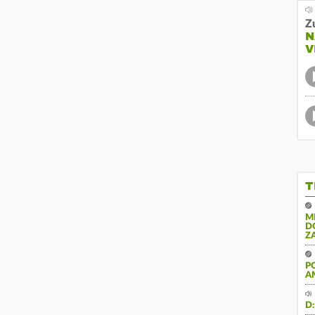
Z
N
V
T
M
D
Z
P
A
D