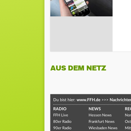
AUS DEM NETZ
Du bist hier:
www.FFH.de
>>>
Nachrichte
RADIO
NEWS
RE
FFH Live
Hessen News
Nor
80er Radio
Frankfurt News
Ost
90er Radio
Wiesbaden News
Mit