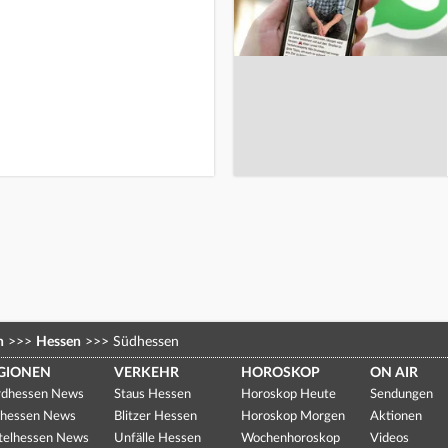
n
>>>
Hessen
>>>
Südhessen
GIONEN
VERKEHR
HOROSKOP
ON AIR
dhessen News
Staus Hessen
Horoskop Heute
Sendungen
hessen News
Blitzer Hessen
Horoskop Morgen
Aktionen
telhessen News
Unfälle Hessen
Wochenhoroskop
Videos