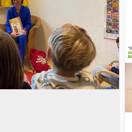
"B
V
B