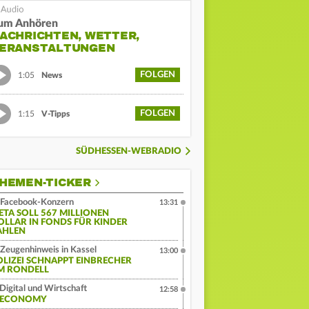
um Anhören
ACHRICHTEN, WETTER,
ERANSTALTUNGEN
FOLGEN
1:05
News
FOLGEN
1:15
V-Tipps
SÜDHESSEN-WEBRADIO
HEMEN-TICKER
Facebook-Konzern
13:31
ETA SOLL 567 MILLIONEN
OLLAR IN FONDS FÜR KINDER
AHLEN
Zeugenhinweis in Kassel
13:00
OLIZEI SCHNAPPT EINBRECHER
M RONDELL
Digital und Wirtschaft
12:58
:ECONOMY