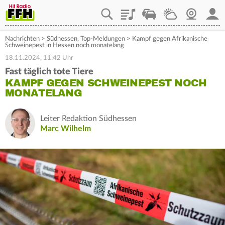
Playlist
Staupilot
Wetter
Webcam
Mein
Nachrichten
>
Südhessen
,
Top-Meldungen
>
Kampf gegen Afrikanische
Schweinepest in Hessen noch monatelang
18.11.2024, 11:42 Uhr
Fast täglich tote Tiere
KAMPF GEGEN SCHWEINEPEST NOCH
MONATELANG
Leiter Redaktion Südhessen
Marc Wilhelm