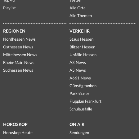
Top 40
Wetter
Playlist
Alle Orte
Alle Themen
REGIONEN
VERKEHR
Nordhessen News
Staus Hessen
Osthessen News
Blitzer Hessen
Mittelhessen News
Unfälle Hessen
Rhein-Main News
A3 News
Südhessen News
A5 News
A661 News
Günstig tanken
Parkhäuser
Flugplan Frankfurt
Schulausfälle
HOROSKOP
ON AIR
Horoskop Heute
Sendungen