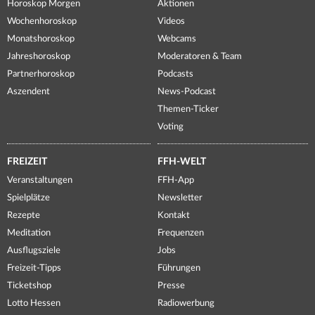
Horoskop Morgen
Aktionen
Wochenhoroskop
Videos
Monatshoroskop
Webcams
Jahreshoroskop
Moderatoren & Team
Partnerhoroskop
Podcasts
Aszendent
News-Podcast
Themen-Ticker
Voting
FREIZEIT
FFH-WELT
Veranstaltungen
FFH-App
Spielplätze
Newsletter
Rezepte
Kontakt
Meditation
Frequenzen
Ausflugsziele
Jobs
Freizeit-Tipps
Führungen
Ticketshop
Presse
Lotto Hessen
Radiowerbung