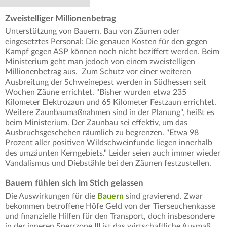
Zweistelliger Millionenbetrag
Unterstützung von Bauern, Bau von Zäunen oder
eingesetztes Personal: Die genauen Kosten für den gegen
Kampf gegen ASP können noch nicht beziffert werden. Beim
Ministerium geht man jedoch von einem zweistelligen
Millionenbetrag aus. Zum Schutz vor einer weiteren
Ausbreitung der Schweinepest werden in Südhessen seit
Wochen Zäune errichtet. "Bisher wurden etwa 235
Kilometer Elektrozaun und 65 Kilometer Festzaun errichtet.
Weitere Zaunbaumaßnahmen sind in der Planung", heißt es
beim Ministerium. Der Zaunbau sei effektiv, um das
Ausbruchsgeschehen räumlich zu begrenzen. "Etwa 98
Prozent aller positiven Wildschweinfunde liegen innerhalb
des umzäunten Kerngebiets." Leider seien auch immer wieder
Vandalismus und Diebstähle bei den Zäunen festzustellen.
Bauern fühlen sich im Stich gelassen
Die Auswirkungen für die
Bauern
sind gravierend. Zwar
bekommen betroffene Höfe Geld von der Tierseuchenkasse
und finanzielle Hilfen für den Transport, doch insbesondere
in der inneren Sperrzone III ist das wirtschaftliche Ausmaß