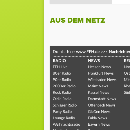
AUS DEM NETZ
Du bist hier:
www.FFH.de
>>>
Nachrichte
RADIO
NEWS
RE
FFH Live
Hessen News
Nor
80er Radio
Frankfurt News
Ost
90er Radio
Wiesbaden News
Mit
2000er Radio
Mainz News
Rhe
Rock Radio
Kassel News
Süd
Oldie Radio
Darmstadt News
Schlager Radio
Offenbach News
Party Radio
Gießen News
Lounge Radio
Fulda News
Weihnachtsradio
Bayern News