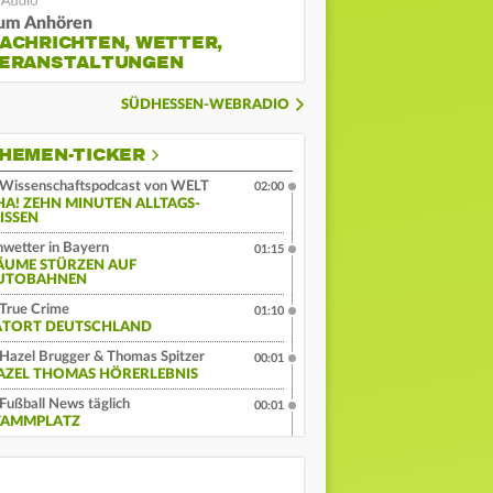
um Anhören
ACHRICHTEN, WETTER,
ERANSTALTUNGEN
SÜDHESSEN-WEBRADIO
HEMEN-TICKER
Wissenschaftspodcast von WELT
02:00
HA! ZEHN MINUTEN ALLTAGS-
ISSEN
wetter in Bayern
01:15
ÄUME STÜRZEN AUF
UTOBAHNEN
True Crime
01:10
ATORT DEUTSCHLAND
Hazel Brugger & Thomas Spitzer
00:01
AZEL THOMAS HÖRERLEBNIS
Fußball News täglich
00:01
TAMMPLATZ