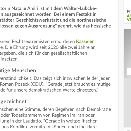
torin Natalie Amiri ist mit dem Walter-Lübcke-
Rh
n ausgezeichnet worden. Bei einem Festakt in
A
ädter Geschichtswerkstatt und die nordhessische
V
schlossen gegen Ausgrenzung" geehrt, wie das hessische
 einem Rechtsextremisten ermordeten
Kasseler
. Die Ehrung wird seit 2020 alle zwei Jahre an
ergeben, die sich für den gesellschaftlichen
insetzen.
utige Menschen
erständlichkeit. Das zeigt sich inzwischen leider jeden
r Roman Poseck (CDU). "Gerade jetzt braucht es mutige
de für unsere demokratischen Werte einsetzen."
sgezeichnet
enschen eine Stimme, deren Begehren nach Demokratie
en oder Todeskammern von Regimen im Iran oder
ilung in der Laudatio. "Gerade in weltpolitischen
uns Konflikte vermitteln können und eine klare