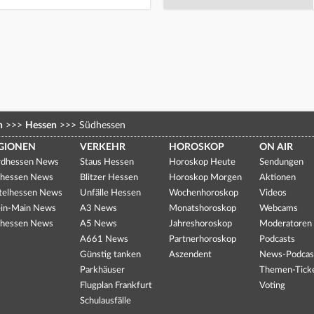
n
>>>
Hessen
>>>
Südhessen
GIONEN
VERKEHR
HOROSKOP
ON AIR
dhessen News
Staus Hessen
Horoskop Heute
Sendungen
hessen News
Blitzer Hessen
Horoskop Morgen
Aktionen
telhessen News
Unfälle Hessen
Wochenhoroskop
Videos
in-Main News
A3 News
Monatshoroskop
Webcams
hessen News
A5 News
Jahreshoroskop
Moderatoren
A661 News
Partnerhoroskop
Podcasts
Günstig tanken
Aszendent
News-Podcas
Parkhäuser
Themen-Tick
Flugplan Frankfurt
Voting
Schulausfälle