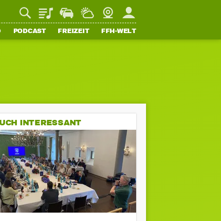
Playlist
Staupilot
Wetter
Webcam
Mein FFH
O
PODCAST
FREIZEIT
FFH-WELT
UCH INTERESSANT