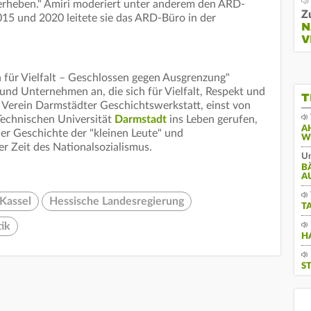
erheben." Amiri moderiert unter anderem den ARD-
Z
015 und 2020 leitete sie das ARD-Büro in der
N
V
für Vielfalt – Geschlossen gegen Ausgrenzung"
und Unternehmen an, die sich für Vielfalt, Respekt und
T
 Verein Darmstädter Geschichtswerkstatt, einst von
Technischen Universität
Darmstadt
ins Leben gerufen,
A
der Geschichte der "kleinen Leute" und
W
er Zeit des Nationalsozialismus.
Un
B
A
Kassel
Hessische Landesregierung
T
tik
H
S