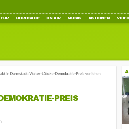
KEHR
HOROSKOP
ON AIR
MUSIK
AKTIONEN
VIDE
A
takt in Darmstadt: Walter-Lübcke-Demokratie-Preis verliehen
DEMOKRATIE-PREIS
n