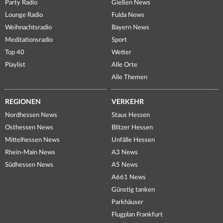
Party Radio
Gießen News
Lounge Radio
Fulda News
Weihnachtsradio
Bayern News
Meditationsradio
Sport
Top 40
Wetter
Playlist
Alle Orte
Alle Themen
REGIONEN
VERKEHR
Nordhessen News
Staus Hessen
Osthessen News
Blitzer Hessen
Mittelhessen News
Unfälle Hessen
Rhein-Main News
A3 News
Südhessen News
A5 News
A661 News
Günstig tanken
Parkhäuser
Flugplan Frankfurt