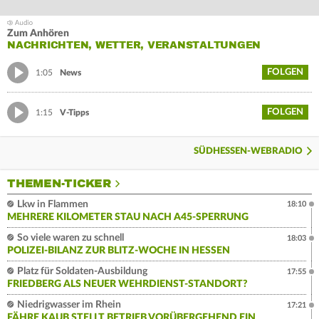
Zum Anhören
NACHRICHTEN, WETTER, VERANSTALTUNGEN
FOLGEN
1:05
News
FOLGEN
1:15
V-Tipps
SÜDHESSEN-WEBRADIO
THEMEN-TICKER
Lkw in Flammen
18:10
MEHRERE KILOMETER STAU NACH A45-SPERRUNG
So viele waren zu schnell
18:03
POLIZEI-BILANZ ZUR BLITZ-WOCHE IN HESSEN
Platz für Soldaten-Ausbildung
17:55
FRIEDBERG ALS NEUER WEHRDIENST-STANDORT?
Niedrigwasser im Rhein
17:21
FÄHRE KAUB STELLT BETRIEB VORÜBERGEHEND EIN