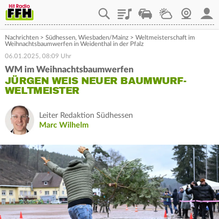
Playlist
Staupilot
Wetter
Webcam
Mein
Nachrichten
>
Südhessen
,
Wiesbaden/Mainz
>
Weltmeisterschaft im
Weihnachtsbaumwerfen in Weidenthal in der Pfalz
06.01.2025, 08:09 Uhr
WM im Weihnachtsbaumwerfen
JÜRGEN WEIS NEUER BAUMWURF-
WELTMEISTER
Leiter Redaktion Südhessen
Marc Wilhelm