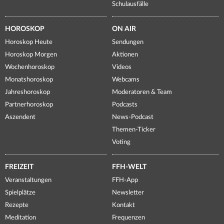
Schulausfälle
HOROSKOP
ON AIR
Horoskop Heute
Sendungen
Horoskop Morgen
Aktionen
Wochenhoroskop
Videos
Monatshoroskop
Webcams
Jahreshoroskop
Moderatoren & Team
Partnerhoroskop
Podcasts
Aszendent
News-Podcast
Themen-Ticker
Voting
FREIZEIT
FFH-WELT
Veranstaltungen
FFH-App
Spielplätze
Newsletter
Rezepte
Kontakt
Meditation
Frequenzen