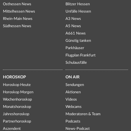
Osthessen News
Blitzer Hessen
Mittelhessen News
Unfälle Hessen
Rhein-Main News
A3 News
Südhessen News
A5 News
A661 News
Günstig tanken
Parkhäuser
Flugplan Frankfurt
Schulausfälle
HOROSKOP
ON AIR
Horoskop Heute
Sendungen
Horoskop Morgen
Aktionen
Wochenhoroskop
Videos
Monatshoroskop
Webcams
Jahreshoroskop
Moderatoren & Team
Partnerhoroskop
Podcasts
Aszendent
News-Podcast