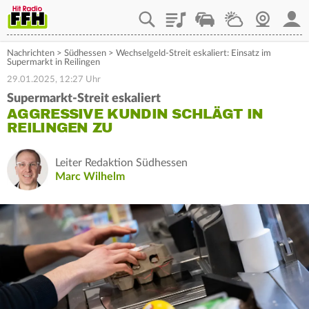
Playlist
Staupilot
Wetter
Webcam
Mein
Nachrichten
>
Südhessen
>
Wechselgeld-Streit eskaliert: Einsatz im
Supermarkt in Reilingen
29.01.2025, 12:27 Uhr
Supermarkt-Streit eskaliert
AGGRESSIVE KUNDIN SCHLÄGT IN
REILINGEN ZU
Leiter Redaktion Südhessen
Marc Wilhelm