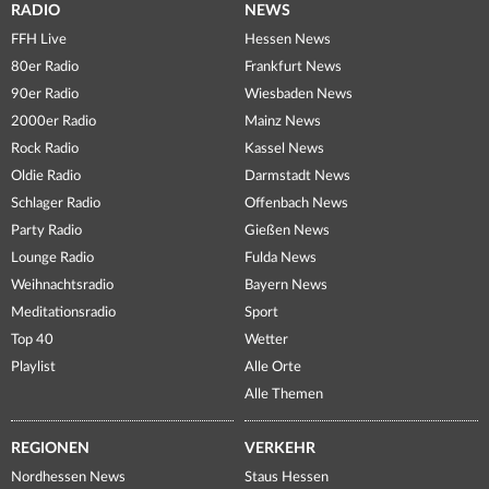
RADIO
NEWS
FFH Live
Hessen News
80er Radio
Frankfurt News
90er Radio
Wiesbaden News
2000er Radio
Mainz News
Rock Radio
Kassel News
Oldie Radio
Darmstadt News
Schlager Radio
Offenbach News
Party Radio
Gießen News
Lounge Radio
Fulda News
Weihnachtsradio
Bayern News
Meditationsradio
Sport
Top 40
Wetter
Playlist
Alle Orte
Alle Themen
REGIONEN
VERKEHR
Nordhessen News
Staus Hessen