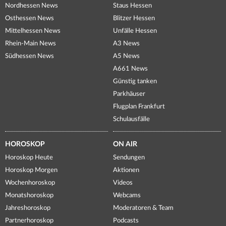
Nordhessen News
Staus Hessen
Osthessen News
Blitzer Hessen
Mittelhessen News
Unfälle Hessen
Rhein-Main News
A3 News
Südhessen News
A5 News
A661 News
Günstig tanken
Parkhäuser
Flugplan Frankfurt
Schulausfälle
HOROSKOP
ON AIR
Horoskop Heute
Sendungen
Horoskop Morgen
Aktionen
Wochenhoroskop
Videos
Monatshoroskop
Webcams
Jahreshoroskop
Moderatoren & Team
Partnerhoroskop
Podcasts