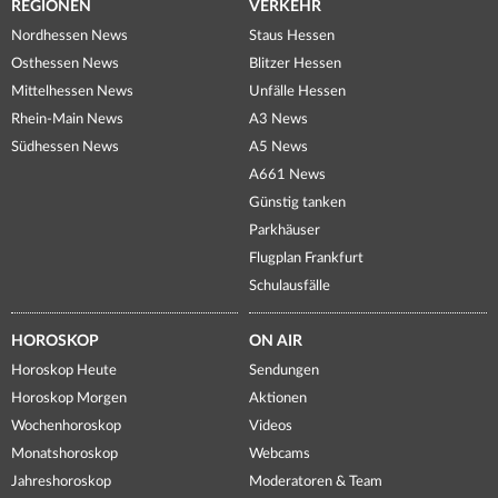
REGIONEN
VERKEHR
Nordhessen News
Staus Hessen
Osthessen News
Blitzer Hessen
Mittelhessen News
Unfälle Hessen
Rhein-Main News
A3 News
Südhessen News
A5 News
A661 News
Günstig tanken
Parkhäuser
Flugplan Frankfurt
Schulausfälle
HOROSKOP
ON AIR
Horoskop Heute
Sendungen
Horoskop Morgen
Aktionen
Wochenhoroskop
Videos
Monatshoroskop
Webcams
Jahreshoroskop
Moderatoren & Team