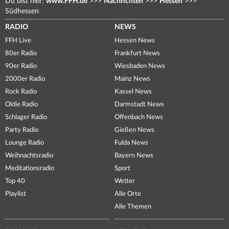
Du bist hier:
www.FFH.de
>>>
Nachrichten
>>>
Hessen
>>>
Südhessen
RADIO
NEWS
FFH Live
Hessen News
80er Radio
Frankfurt News
90er Radio
Wiesbaden News
2000er Radio
Mainz News
Rock Radio
Kassel News
Oldie Radio
Darmstadt News
Schlager Radio
Offenbach News
Party Radio
Gießen News
Lounge Radio
Fulda News
Weihnachtsradio
Bayern News
Meditationsradio
Sport
Top 40
Wetter
Playlist
Alle Orte
Alle Themen