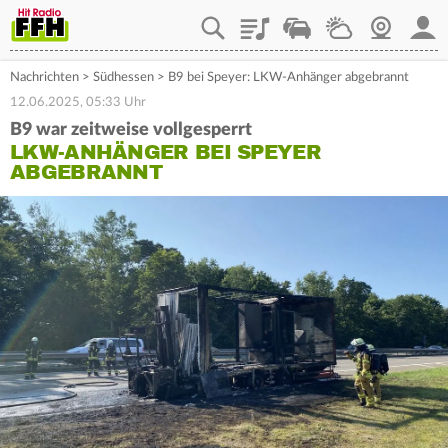
Playlist
Staupilot
Wetter
Webcam
Mein
Nachrichten
>
Südhessen
>
B9 bei Speyer: LKW-Anhänger abgebrannt
12.06.2025, 05:33 Uhr
B9 war zeitweise vollgesperrt
LKW-ANHÄNGER BEI SPEYER
ABGEBRANNT