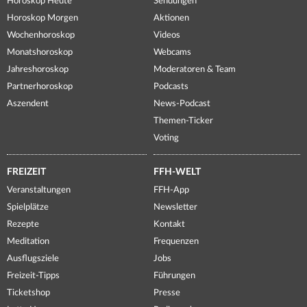
Horoskop Heute
Sendungen
Horoskop Morgen
Aktionen
Wochenhoroskop
Videos
Monatshoroskop
Webcams
Jahreshoroskop
Moderatoren & Team
Partnerhoroskop
Podcasts
Aszendent
News-Podcast
Themen-Ticker
Voting
FREIZEIT
FFH-WELT
Veranstaltungen
FFH-App
Spielplätze
Newsletter
Rezepte
Kontakt
Meditation
Frequenzen
Ausflugsziele
Jobs
Freizeit-Tipps
Führungen
Ticketshop
Presse