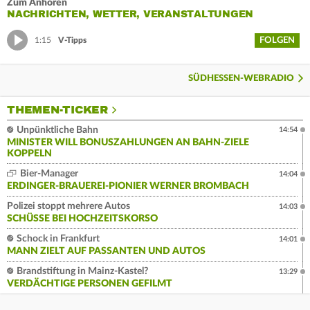
Zum Anhören
NACHRICHTEN, WETTER, VERANSTALTUNGEN
FOLGEN
1:15
V-Tipps
SÜDHESSEN-WEBRADIO
THEMEN-TICKER
Unpünktliche Bahn
14:54
MINISTER WILL BONUSZAHLUNGEN AN BAHN-ZIELE
KOPPELN
Bier-Manager
14:04
ERDINGER-BRAUEREI-PIONIER WERNER BROMBACH
Polizei stoppt mehrere Autos
14:03
SCHÜSSE BEI HOCHZEITSKORSO
Schock in Frankfurt
14:01
MANN ZIELT AUF PASSANTEN UND AUTOS
Brandstiftung in Mainz-Kastel?
13:29
VERDÄCHTIGE PERSONEN GEFILMT