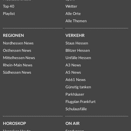
Top 40
Wetter
Playlist
Alle Orte
Alle Themen
REGIONEN
VERKEHR
Nordhessen News
Staus Hessen
Osthessen News
Blitzer Hessen
Mittelhessen News
Unfälle Hessen
Rhein-Main News
A3 News
Südhessen News
A5 News
A661 News
Günstig tanken
Parkhäuser
Flugplan Frankfurt
Schulausfälle
HOROSKOP
ON AIR