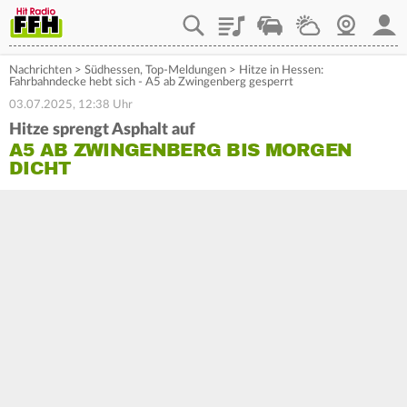
Playlist
Staupilot
Wetter
Webcam
Mein
Nachrichten
>
Südhessen
,
Top-Meldungen
>
Hitze in Hessen:
Fahrbahndecke hebt sich - A5 ab Zwingenberg gesperrt
03.07.2025, 12:38 Uhr
Hitze sprengt Asphalt auf
A5 AB ZWINGENBERG BIS MORGEN
DICHT