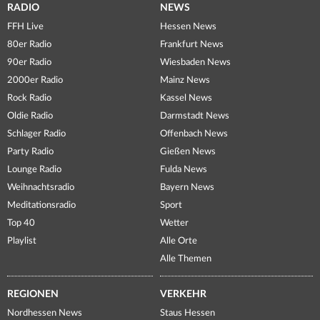
RADIO
NEWS
FFH Live
Hessen News
80er Radio
Frankfurt News
90er Radio
Wiesbaden News
2000er Radio
Mainz News
Rock Radio
Kassel News
Oldie Radio
Darmstadt News
Schlager Radio
Offenbach News
Party Radio
Gießen News
Lounge Radio
Fulda News
Weihnachtsradio
Bayern News
Meditationsradio
Sport
Top 40
Wetter
Playlist
Alle Orte
Alle Themen
REGIONEN
VERKEHR
Nordhessen News
Staus Hessen