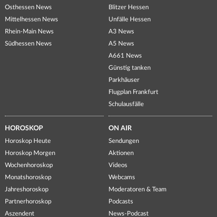
Osthessen News
Blitzer Hessen
Mittelhessen News
Unfälle Hessen
Rhein-Main News
A3 News
Südhessen News
A5 News
A661 News
Günstig tanken
Parkhäuser
Flugplan Frankfurt
Schulausfälle
HOROSKOP
ON AIR
Horoskop Heute
Sendungen
Horoskop Morgen
Aktionen
Wochenhoroskop
Videos
Monatshoroskop
Webcams
Jahreshoroskop
Moderatoren & Team
Partnerhoroskop
Podcasts
Aszendent
News-Podcast