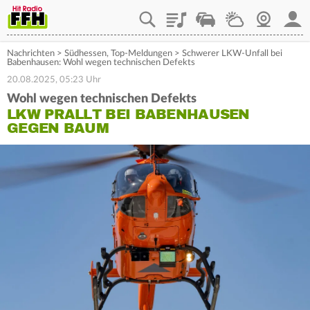
Playlist
Staupilot
Wetter
Webcam
Mein
Nachrichten
>
Südhessen
,
Top-Meldungen
>
Schwerer LKW-Unfall bei
Babenhausen: Wohl wegen technischen Defekts
20.08.2025, 05:23 Uhr
Wohl wegen technischen Defekts
LKW PRALLT BEI BABENHAUSEN
GEGEN BAUM