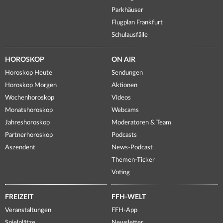
Parkhäuser
Flugplan Frankfurt
Schulausfälle
HOROSKOP
ON AIR
Horoskop Heute
Sendungen
Horoskop Morgen
Aktionen
Wochenhoroskop
Videos
Monatshoroskop
Webcams
Jahreshoroskop
Moderatoren & Team
Partnerhoroskop
Podcasts
Aszendent
News-Podcast
Themen-Ticker
Voting
FREIZEIT
FFH-WELT
Veranstaltungen
FFH-App
Spielplätze
Newsletter