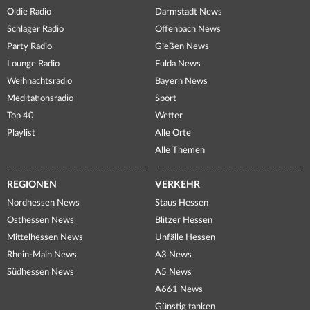
Oldie Radio
Darmstadt News
Schlager Radio
Offenbach News
Party Radio
Gießen News
Lounge Radio
Fulda News
Weihnachtsradio
Bayern News
Meditationsradio
Sport
Top 40
Wetter
Playlist
Alle Orte
Alle Themen
REGIONEN
VERKEHR
Nordhessen News
Staus Hessen
Osthessen News
Blitzer Hessen
Mittelhessen News
Unfälle Hessen
Rhein-Main News
A3 News
Südhessen News
A5 News
A661 News
Günstig tanken