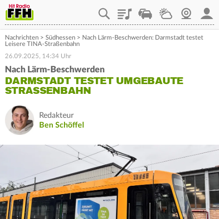
Playlist
Staupilot
Wetter
Webcam
Mein
Nachrichten
>
Südhessen
>
Nach Lärm-Beschwerden: Darmstadt testet
Leisere TINA-Straßenbahn
26.09.2025, 14:34 Uhr
Nach Lärm-Beschwerden
DARMSTADT TESTET UMGEBAUTE
STRASSENBAHN
Redakteur
Ben Schöffel