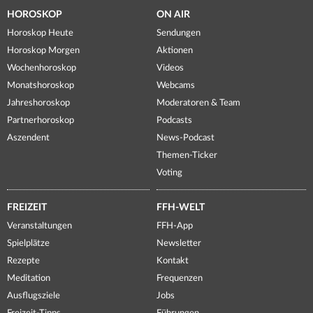
HOROSKOP
ON AIR
Horoskop Heute
Sendungen
Horoskop Morgen
Aktionen
Wochenhoroskop
Videos
Monatshoroskop
Webcams
Jahreshoroskop
Moderatoren & Team
Partnerhoroskop
Podcasts
Aszendent
News-Podcast
Themen-Ticker
Voting
FREIZEIT
FFH-WELT
Veranstaltungen
FFH-App
Spielplätze
Newsletter
Rezepte
Kontakt
Meditation
Frequenzen
Ausflugsziele
Jobs