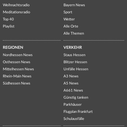
Weihnachtsradio
Bayern News
Meditationsradio
Sport
Top 40
Wetter
Playlist
Alle Orte
Alle Themen
REGIONEN
VERKEHR
Nordhessen News
Staus Hessen
Osthessen News
Blitzer Hessen
Mittelhessen News
Unfälle Hessen
Rhein-Main News
A3 News
Südhessen News
A5 News
A661 News
Günstig tanken
Parkhäuser
Flugplan Frankfurt
Schulausfälle