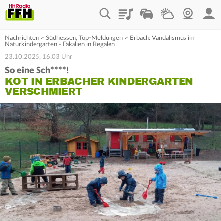
Playlist
Staupilot
Wetter
Webcam
Mein
Nachrichten
>
Südhessen
,
Top-Meldungen
>
Erbach: Vandalismus im
Naturkindergarten - Fäkalien in Regalen
23.10.2025, 16:03 Uhr
So eine Sch****!
KOT IN ERBACHER KINDERGARTEN
VERSCHMIERT