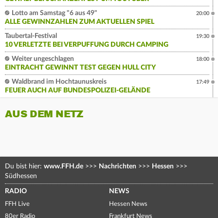
Lotto am Samstag "6 aus 49"
20:00
ALLE GEWINNZAHLEN ZUM AKTUELLEN SPIEL
Taubertal-Festival
19:30
10 VERLETZTE BEI VERPUFFUNG DURCH CAMPING
Weiter ungeschlagen
18:00
EINTRACHT GEWINNT TEST GEGEN HULL CITY
Waldbrand im Hochtaunuskreis
17:49
FEUER AUCH AUF BUNDESPOLIZEI-GELÄNDE
AUS DEM NETZ
Du bist hier:
www.FFH.de
>>>
Nachrichten
>>>
Hessen
>>>
Südhessen
RADIO
NEWS
FFH Live
Hessen News
80er Radio
Frankfurt News