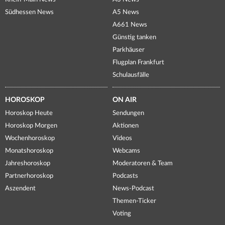
Südhessen News
A5 News
A661 News
Günstig tanken
Parkhäuser
Flugplan Frankfurt
Schulausfälle
HOROSKOP
ON AIR
Horoskop Heute
Sendungen
Horoskop Morgen
Aktionen
Wochenhoroskop
Videos
Monatshoroskop
Webcams
Jahreshoroskop
Moderatoren & Team
Partnerhoroskop
Podcasts
Aszendent
News-Podcast
Themen-Ticker
Voting