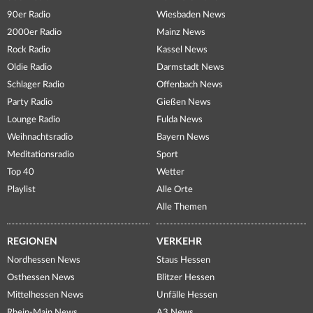
90er Radio
Wiesbaden News
2000er Radio
Mainz News
Rock Radio
Kassel News
Oldie Radio
Darmstadt News
Schlager Radio
Offenbach News
Party Radio
Gießen News
Lounge Radio
Fulda News
Weihnachtsradio
Bayern News
Meditationsradio
Sport
Top 40
Wetter
Playlist
Alle Orte
Alle Themen
REGIONEN
VERKEHR
Nordhessen News
Staus Hessen
Osthessen News
Blitzer Hessen
Mittelhessen News
Unfälle Hessen
Rhein-Main News
A3 News