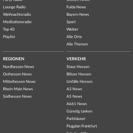
Lounge Radio
Fulda News
Weihnachtsradio
Bayern News
Meditationsradio
Sport
Top 40
Wetter
Playlist
Alle Orte
Alle Themen
REGIONEN
VERKEHR
Nordhessen News
Staus Hessen
Osthessen News
Blitzer Hessen
Mittelhessen News
Unfälle Hessen
Rhein-Main News
A3 News
Südhessen News
A5 News
A661 News
Günstig tanken
Parkhäuser
Flugplan Frankfurt