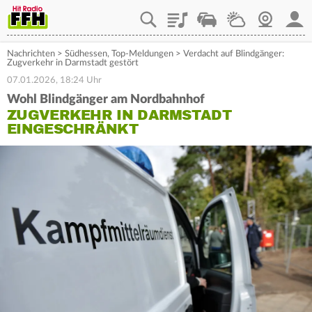
Playlist
Staupilot
Wetter
Webcam
Mein
Nachrichten
>
Südhessen
,
Top-Meldungen
>
Verdacht auf Blindgänger:
Zugverkehr in Darmstadt gestört
07.01.2026, 18:24 Uhr
Wohl Blindgänger am Nordbahnhof
ZUGVERKEHR IN DARMSTADT
EINGESCHRÄNKT