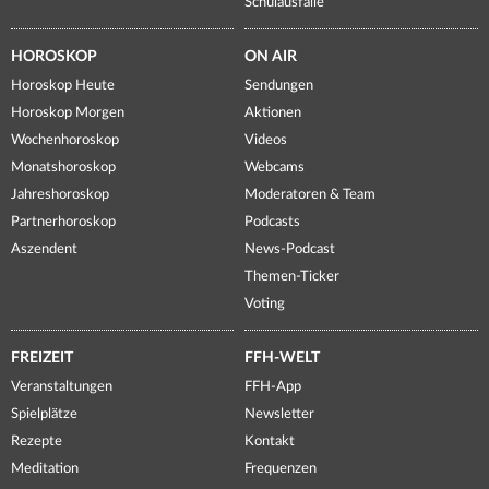
Schulausfälle
HOROSKOP
ON AIR
Horoskop Heute
Sendungen
Horoskop Morgen
Aktionen
Wochenhoroskop
Videos
Monatshoroskop
Webcams
Jahreshoroskop
Moderatoren & Team
Partnerhoroskop
Podcasts
Aszendent
News-Podcast
Themen-Ticker
Voting
FREIZEIT
FFH-WELT
Veranstaltungen
FFH-App
Spielplätze
Newsletter
Rezepte
Kontakt
Meditation
Frequenzen