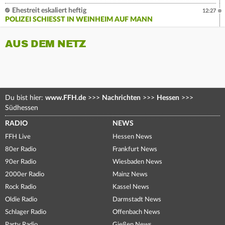
Ehestreit eskaliert heftig
12:27
POLIZEI SCHIESST IN WEINHEIM AUF MANN
AUS DEM NETZ
Du bist hier:
www.FFH.de
>>>
Nachrichten
>>>
Hessen
>>>
Südhessen
RADIO
NEWS
FFH Live
Hessen News
80er Radio
Frankfurt News
90er Radio
Wiesbaden News
2000er Radio
Mainz News
Rock Radio
Kassel News
Oldie Radio
Darmstadt News
Schlager Radio
Offenbach News
Party Radio
Gießen News