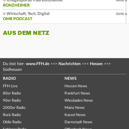
Kriegsreporter Paul Ronzheimer
04:00
RONZHEIMER
Wirtschaft, Tech, Digital
03:00
OMR PODCAST
AUS DEM NETZ
Du bist hier:
www.FFH.de
>>>
Nachrichten
>>>
Hessen
>>>
Südhessen
RADIO
NEWS
FFH Live
Hessen News
80er Radio
Frankfurt News
90er Radio
Wiesbaden News
2000er Radio
Mainz News
Rock Radio
Kassel News
Oldie Radio
Darmstadt News