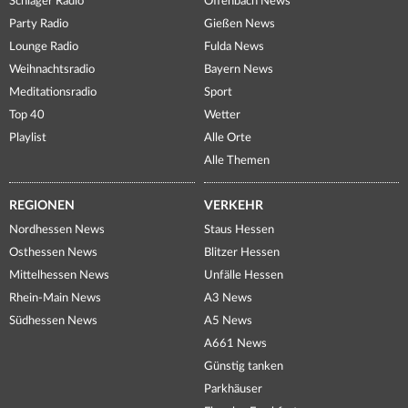
Schlager Radio
Offenbach News
Party Radio
Gießen News
Lounge Radio
Fulda News
Weihnachtsradio
Bayern News
Meditationsradio
Sport
Top 40
Wetter
Playlist
Alle Orte
Alle Themen
REGIONEN
VERKEHR
Nordhessen News
Staus Hessen
Osthessen News
Blitzer Hessen
Mittelhessen News
Unfälle Hessen
Rhein-Main News
A3 News
Südhessen News
A5 News
A661 News
Günstig tanken
Parkhäuser