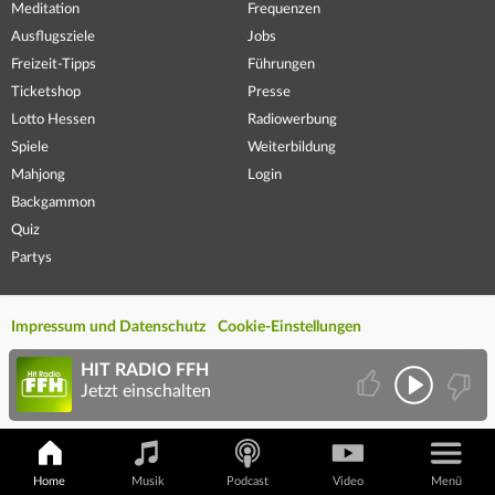
Meditation
Frequenzen
Ausflugsziele
Jobs
Freizeit-Tipps
Führungen
Ticketshop
Presse
Lotto Hessen
Radiowerbung
Spiele
Weiterbildung
Mahjong
Login
Backgammon
Quiz
Partys
Impressum und Datenschutz
Cookie-Einstellungen
HIT RADIO FFH
Jetzt einschalten
Home
Musik
Podcast
Video
Menü