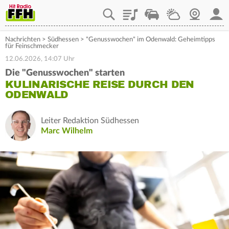
Playlist
Staupilot
Wetter
Webcam
Mein
Nachrichten
>
Südhessen
>
"Genusswochen" im Odenwald: Geheimtipps
für Feinschmecker
12.06.2026, 14:07 Uhr
Die "Genusswochen" starten
KULINARISCHE REISE DURCH DEN
ODENWALD
Leiter Redaktion Südhessen
Marc Wilhelm