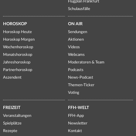
Flugplan Frankfurt
Schulausfälle
HOROSKOP
ON AIR
Horoskop Heute
Sendungen
Horoskop Morgen
Aktionen
Wochenhoroskop
Videos
Monatshoroskop
Webcams
Jahreshoroskop
Moderatoren & Team
Partnerhoroskop
Podcasts
Aszendent
News-Podcast
Themen-Ticker
Voting
FREIZEIT
FFH-WELT
Veranstaltungen
FFH-App
Spielplätze
Newsletter
Rezepte
Kontakt