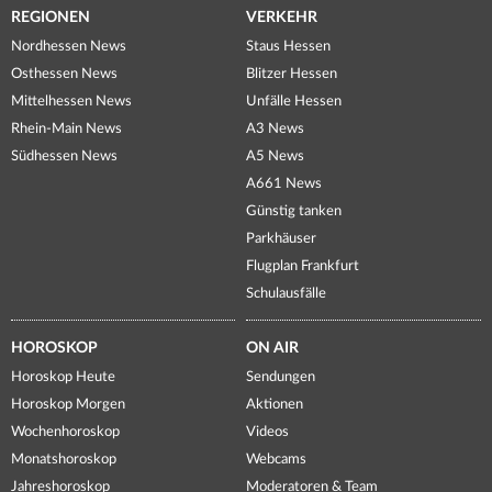
REGIONEN
VERKEHR
Nordhessen News
Staus Hessen
Osthessen News
Blitzer Hessen
Mittelhessen News
Unfälle Hessen
Rhein-Main News
A3 News
Südhessen News
A5 News
A661 News
Günstig tanken
Parkhäuser
Flugplan Frankfurt
Schulausfälle
HOROSKOP
ON AIR
Horoskop Heute
Sendungen
Horoskop Morgen
Aktionen
Wochenhoroskop
Videos
Monatshoroskop
Webcams
Jahreshoroskop
Moderatoren & Team