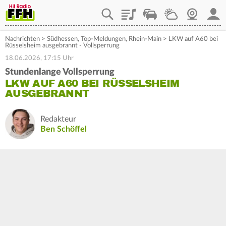
Playlist
Staupilot
Wetter
Webcam
Mein
Nachrichten
>
Südhessen
,
Top-Meldungen
,
Rhein-Main
>
LKW auf A60 bei
Rüsselsheim ausgebrannt - Vollsperrung
18.06.2026, 17:15 Uhr
Stundenlange Vollsperrung
LKW AUF A60 BEI RÜSSELSHEIM
AUSGEBRANNT
Redakteur
Ben Schöffel