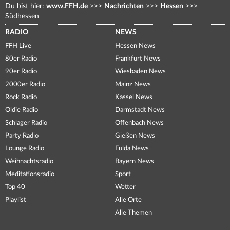
Du bist hier:
www.FFH.de
>>>
Nachrichten
>>>
Hessen
>>>
Südhessen
RADIO
NEWS
FFH Live
Hessen News
80er Radio
Frankfurt News
90er Radio
Wiesbaden News
2000er Radio
Mainz News
Rock Radio
Kassel News
Oldie Radio
Darmstadt News
Schlager Radio
Offenbach News
Party Radio
Gießen News
Lounge Radio
Fulda News
Weihnachtsradio
Bayern News
Meditationsradio
Sport
Top 40
Wetter
Playlist
Alle Orte
Alle Themen