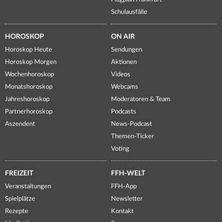
Schulausfälle
HOROSKOP
ON AIR
Horoskop Heute
Sendungen
Horoskop Morgen
Aktionen
Wochenhoroskop
Videos
Monatshoroskop
Webcams
Jahreshoroskop
Moderatoren & Team
Partnerhoroskop
Podcasts
Aszendent
News-Podcast
Themen-Ticker
Voting
FREIZEIT
FFH-WELT
Veranstaltungen
FFH-App
Spielplätze
Newsletter
Rezepte
Kontakt