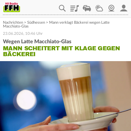
Playlist
Staupilot
Wetter
Webcam
Mein
Nachrichten
>
Südhessen
>
Mann verklagt Bäckerei wegen Latte
Macchiato-Glas
23.06.2026, 10:46 Uhr
Wegen Latte Macchiato-Glas
MANN SCHEITERT MIT KLAGE GEGEN
BÄCKEREI