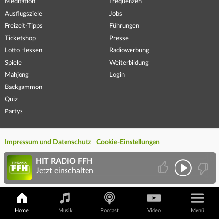
Meditation
Frequenzen
Ausflugsziele
Jobs
Freizeit-Tipps
Führungen
Ticketshop
Presse
Lotto Hessen
Radiowerbung
Spiele
Weiterbildung
Mahjong
Login
Backgammon
Quiz
Partys
Impressum und Datenschutz
Cookie-Einstellungen
HIT RADIO FFH
Jetzt einschalten
Home
Musik
Podcast
Video
Menü