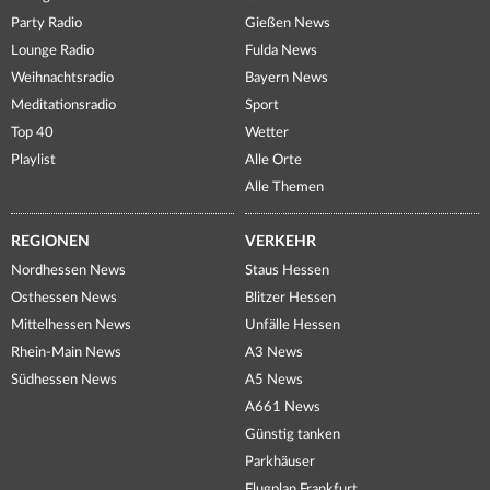
Party Radio
Gießen News
Lounge Radio
Fulda News
Weihnachtsradio
Bayern News
Meditationsradio
Sport
Top 40
Wetter
Playlist
Alle Orte
Alle Themen
REGIONEN
VERKEHR
Nordhessen News
Staus Hessen
Osthessen News
Blitzer Hessen
Mittelhessen News
Unfälle Hessen
Rhein-Main News
A3 News
Südhessen News
A5 News
A661 News
Günstig tanken
Parkhäuser
Flugplan Frankfurt