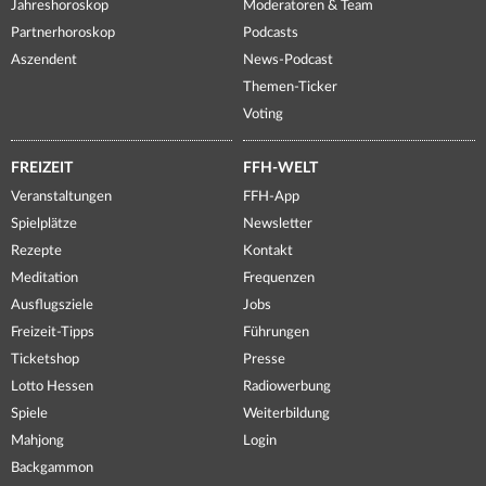
Jahreshoroskop
Moderatoren & Team
Partnerhoroskop
Podcasts
Aszendent
News-Podcast
Themen-Ticker
Voting
FREIZEIT
FFH-WELT
Veranstaltungen
FFH-App
Spielplätze
Newsletter
Rezepte
Kontakt
Meditation
Frequenzen
Ausflugsziele
Jobs
Freizeit-Tipps
Führungen
Ticketshop
Presse
Lotto Hessen
Radiowerbung
Spiele
Weiterbildung
Mahjong
Login
Backgammon