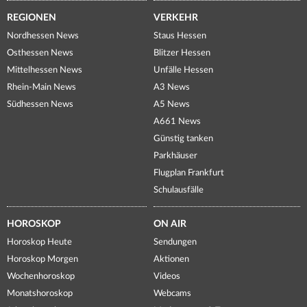
REGIONEN
VERKEHR
Nordhessen News
Staus Hessen
Osthessen News
Blitzer Hessen
Mittelhessen News
Unfälle Hessen
Rhein-Main News
A3 News
Südhessen News
A5 News
A661 News
Günstig tanken
Parkhäuser
Flugplan Frankfurt
Schulausfälle
HOROSKOP
ON AIR
Horoskop Heute
Sendungen
Horoskop Morgen
Aktionen
Wochenhoroskop
Videos
Monatshoroskop
Webcams