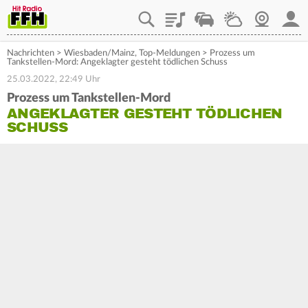
Playlist
Staupilot
Wetter
Webcam
Mein
Nachrichten
>
Wiesbaden/Mainz
,
Top-Meldungen
>
Prozess um
Tankstellen-Mord: Angeklagter gesteht tödlichen Schuss
25.03.2022, 22:49 Uhr
Prozess um Tankstellen-Mord
ANGEKLAGTER GESTEHT TÖDLICHEN
SCHUSS