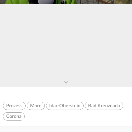
0
seconds
of
0
seconds
Prozess
Mord
Idar-Oberstein
Bad Kreuznach
Corona