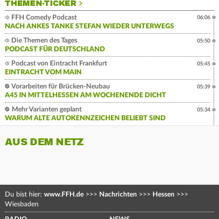
THEMEN-TICKER
FFH Comedy Podcast
06:06
NACH ANKES TANKE STEFAN WIEDER UNTERWEGS
Die Themen des Tages
05:50
PODCAST FÜR DEUTSCHLAND
Podcast von Eintracht Frankfurt
05:45
EINTRACHT VOM MAIN
Vorarbeiten für Brücken-Neubau
05:39
A45 IN MITTELHESSEN AM WOCHENENDE DICHT
Mehr Varianten geplant
05:34
WARUM ALTE AUTOKENNZEICHEN BELIEBT SIND
AUS DEM NETZ
Du bist hier:
www.FFH.de
>>>
Nachrichten
>>>
Hessen
>>>
Wiesbaden