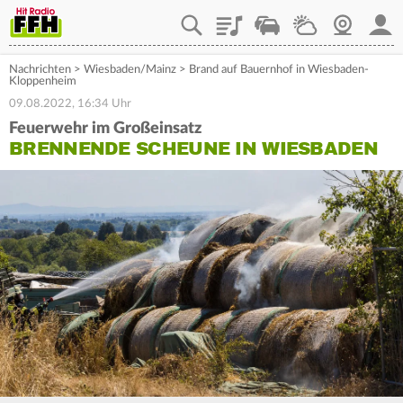
Playlist
Staupilot
Wetter
Webcam
Mein
Nachrichten
>
Wiesbaden/Mainz
>
Brand auf Bauernhof in Wiesbaden-
Kloppenheim
09.08.2022, 16:34 Uhr
Feuerwehr im Großeinsatz
BRENNENDE SCHEUNE IN WIESBADEN