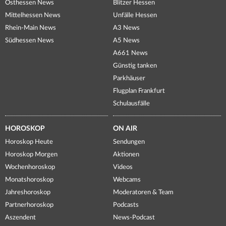
Osthessen News
Blitzer Hessen
Mittelhessen News
Unfälle Hessen
Rhein-Main News
A3 News
Südhessen News
A5 News
A661 News
Günstig tanken
Parkhäuser
Flugplan Frankfurt
Schulausfälle
HOROSKOP
ON AIR
Horoskop Heute
Sendungen
Horoskop Morgen
Aktionen
Wochenhoroskop
Videos
Monatshoroskop
Webcams
Jahreshoroskop
Moderatoren & Team
Partnerhoroskop
Podcasts
Aszendent
News-Podcast