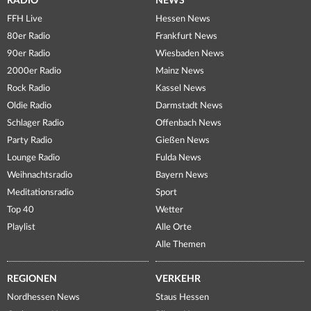
RADIO
NEWS
FFH Live
Hessen News
80er Radio
Frankfurt News
90er Radio
Wiesbaden News
2000er Radio
Mainz News
Rock Radio
Kassel News
Oldie Radio
Darmstadt News
Schlager Radio
Offenbach News
Party Radio
Gießen News
Lounge Radio
Fulda News
Weihnachtsradio
Bayern News
Meditationsradio
Sport
Top 40
Wetter
Playlist
Alle Orte
Alle Themen
REGIONEN
VERKEHR
Nordhessen News
Staus Hessen