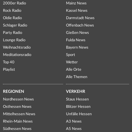
2000er Radio
Mainz News
Rock Radio
Kassel News
Oldie Radio
Darmstadt News
Schlager Radio
Offenbach News
Party Radio
Gießen News
Lounge Radio
Fulda News
Weihnachtsradio
Bayern News
Meditationsradio
Sport
Top 40
Wetter
Playlist
Alle Orte
Alle Themen
REGIONEN
VERKEHR
Nordhessen News
Staus Hessen
Osthessen News
Blitzer Hessen
Mittelhessen News
Unfälle Hessen
Rhein-Main News
A3 News
Südhessen News
A5 News