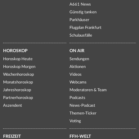
A661 News
Günstig tanken
Parkhäuser
Flugplan Frankfurt
Schulausfälle
HOROSKOP
ON AIR
Horoskop Heute
Sendungen
Horoskop Morgen
Aktionen
Wochenhoroskop
Videos
Monatshoroskop
Webcams
Jahreshoroskop
Moderatoren & Team
Partnerhoroskop
Podcasts
Aszendent
News-Podcast
Themen-Ticker
Voting
FREIZEIT
FFH-WELT