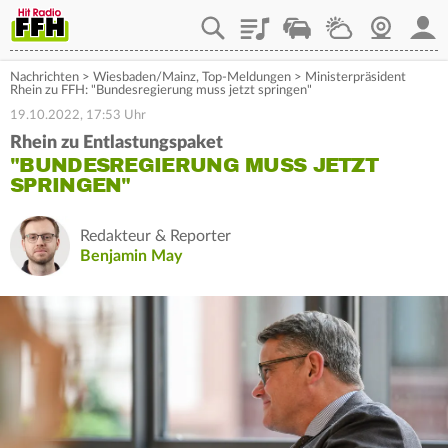
Playlist
Staupilot
Wetter
Webcam
Mein
Nachrichten
>
Wiesbaden/Mainz
,
Top-Meldungen
>
Ministerpräsident
Rhein zu FFH: "Bundesregierung muss jetzt springen"
19.10.2022, 17:53 Uhr
Rhein zu Entlastungspaket
"BUNDESREGIERUNG MUSS JETZT
SPRINGEN"
Redakteur & Reporter
Benjamin May