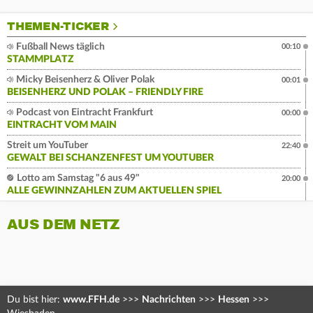
THEMEN-TICKER
Fußball News täglich
00:10
STAMMPLATZ
Micky Beisenherz & Oliver Polak
00:01
BEISENHERZ UND POLAK – FRIENDLY FIRE
Podcast von Eintracht Frankfurt
00:00
EINTRACHT VOM MAIN
Streit um YouTuber
22:40
GEWALT BEI SCHANZENFEST UM YOUTUBER
Lotto am Samstag "6 aus 49"
20:00
ALLE GEWINNZAHLEN ZUM AKTUELLEN SPIEL
AUS DEM NETZ
Du bist hier:
www.FFH.de
>>>
Nachrichten
>>>
Hessen
>>>