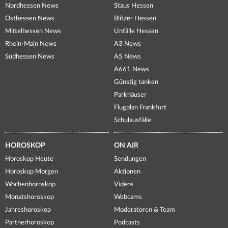
Nordhessen News
Staus Hessen
Osthessen News
Blitzer Hessen
Mittelhessen News
Unfälle Hessen
Rhein-Main News
A3 News
Südhessen News
A5 News
A661 News
Günstig tanken
Parkhäuser
Flugplan Frankfurt
Schulausfälle
HOROSKOP
ON AIR
Horoskop Heute
Sendungen
Horoskop Morgen
Aktionen
Wochenhoroskop
Videos
Monatshoroskop
Webcams
Jahreshoroskop
Moderatoren & Team
Partnerhoroskop
Podcasts