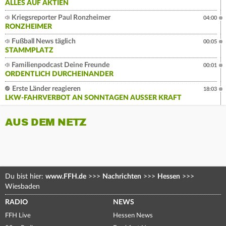
ALLES AUF AKTIEN
Kriegsreporter Paul Ronzheimer
04:00
RONZHEIMER
Fußball News täglich
00:05
STAMMPLATZ
Familienpodcast Deine Freunde
00:01
ORDENTLICH DURCHEINANDER
Erste Länder reagieren
18:03
LKW-FAHRVERBOT AN SONNTAGEN AUSSER KRAFT
AUS DEM NETZ
Du bist hier:
www.FFH.de
>>>
Nachrichten
>>>
Hessen
>>>
Wiesbaden
RADIO
NEWS
FFH Live
Hessen News