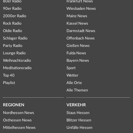
80er Radio
Frankfurt News
90er Radio
Wiesbaden News
2000er Radio
Mainz News
Rock Radio
Kassel News
Oldie Radio
Darmstadt News
Schlager Radio
Offenbach News
Party Radio
Gießen News
Lounge Radio
Fulda News
Weihnachtsradio
Bayern News
Meditationsradio
Sport
Top 40
Wetter
Playlist
Alle Orte
Alle Themen
REGIONEN
VERKEHR
Nordhessen News
Staus Hessen
Osthessen News
Blitzer Hessen
Mittelhessen News
Unfälle Hessen