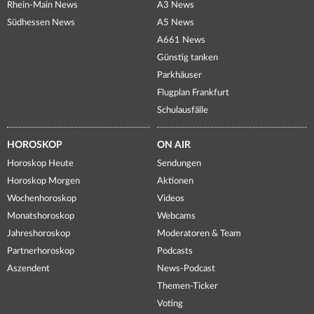
Rhein-Main News
A3 News
Südhessen News
A5 News
A661 News
Günstig tanken
Parkhäuser
Flugplan Frankfurt
Schulausfälle
HOROSKOP
ON AIR
Horoskop Heute
Sendungen
Horoskop Morgen
Aktionen
Wochenhoroskop
Videos
Monatshoroskop
Webcams
Jahreshoroskop
Moderatoren & Team
Partnerhoroskop
Podcasts
Aszendent
News-Podcast
Themen-Ticker
Voting