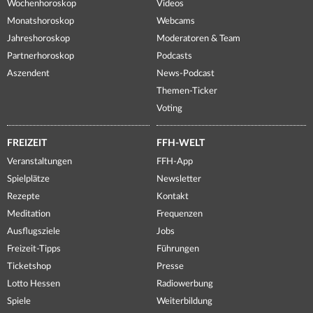
Wochenhoroskop
Videos
Monatshoroskop
Webcams
Jahreshoroskop
Moderatoren & Team
Partnerhoroskop
Podcasts
Aszendent
News-Podcast
Themen-Ticker
Voting
FREIZEIT
FFH-WELT
Veranstaltungen
FFH-App
Spielplätze
Newsletter
Rezepte
Kontakt
Meditation
Frequenzen
Ausflugsziele
Jobs
Freizeit-Tipps
Führungen
Ticketshop
Presse
Lotto Hessen
Radiowerbung
Spiele
Weiterbildung