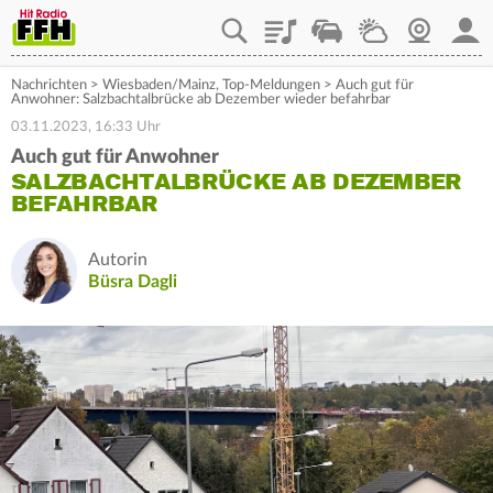
Playlist
Staupilot
Wetter
Webcam
Mein
Nachrichten
>
Wiesbaden/Mainz
,
Top-Meldungen
>
Auch gut für
Anwohner: Salzbachtalbrücke ab Dezember wieder befahrbar
03.11.2023, 16:33 Uhr
Auch gut für Anwohner
SALZBACHTALBRÜCKE AB DEZEMBER
BEFAHRBAR
Autorin
Büsra Dagli