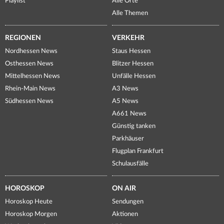
Playlist
Alle Orte
Alle Themen
REGIONEN
VERKEHR
Nordhessen News
Staus Hessen
Osthessen News
Blitzer Hessen
Mittelhessen News
Unfälle Hessen
Rhein-Main News
A3 News
Südhessen News
A5 News
A661 News
Günstig tanken
Parkhäuser
Flugplan Frankfurt
Schulausfälle
HOROSKOP
ON AIR
Horoskop Heute
Sendungen
Horoskop Morgen
Aktionen