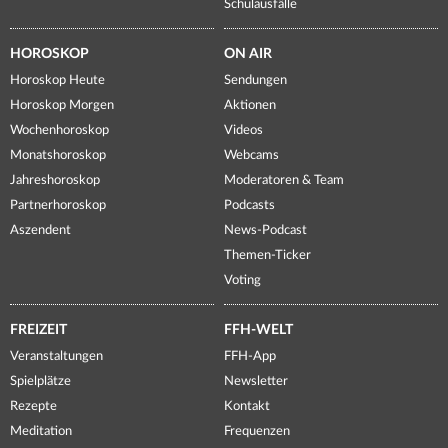
Schulausfälle
HOROSKOP
ON AIR
Horoskop Heute
Sendungen
Horoskop Morgen
Aktionen
Wochenhoroskop
Videos
Monatshoroskop
Webcams
Jahreshoroskop
Moderatoren & Team
Partnerhoroskop
Podcasts
Aszendent
News-Podcast
Themen-Ticker
Voting
FREIZEIT
FFH-WELT
Veranstaltungen
FFH-App
Spielplätze
Newsletter
Rezepte
Kontakt
Meditation
Frequenzen