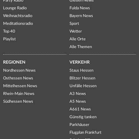
Party Radio
Gießen News
Lounge Radio
Fulda News
Weihnachtsradio
Bayern News
Meditationsradio
Sport
Top 40
Wetter
Playlist
Alle Orte
Alle Themen
REGIONEN
VERKEHR
Nordhessen News
Staus Hessen
Osthessen News
Blitzer Hessen
Mittelhessen News
Unfälle Hessen
Rhein-Main News
A3 News
Südhessen News
A5 News
A661 News
Günstig tanken
Parkhäuser
Flugplan Frankfurt