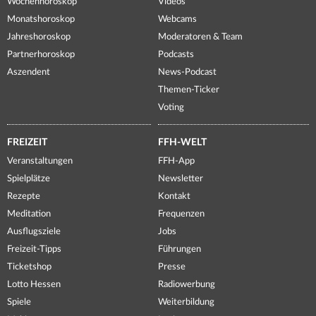
Wochenhoroskop
Videos
Monatshoroskop
Webcams
Jahreshoroskop
Moderatoren & Team
Partnerhoroskop
Podcasts
Aszendent
News-Podcast
Themen-Ticker
Voting
FREIZEIT
FFH-WELT
Veranstaltungen
FFH-App
Spielplätze
Newsletter
Rezepte
Kontakt
Meditation
Frequenzen
Ausflugsziele
Jobs
Freizeit-Tipps
Führungen
Ticketshop
Presse
Lotto Hessen
Radiowerbung
Spiele
Weiterbildung