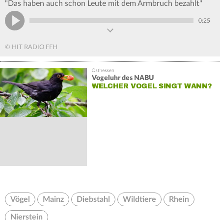
"Das haben auch schon Leute mit dem Armbruch bezahlt"
0:25
© HIT RADIO FFH
Vogeluhr des NABU
WELCHER VOGEL SINGT WANN?
Vögel
Mainz
Diebstahl
Wildtiere
Rhein
Nierstein