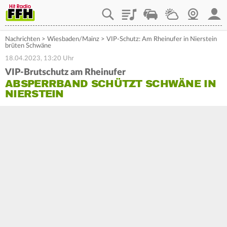
Playlist
Staupilot
Wetter
Webcam
Mein
Nachrichten
>
Wiesbaden/Mainz
>
VIP-Schutz: Am Rheinufer in Nierstein
brüten Schwäne
18.04.2023, 13:20 Uhr
VIP-Brutschutz am Rheinufer
ABSPERRBAND SCHÜTZT SCHWÄNE IN
NIERSTEIN