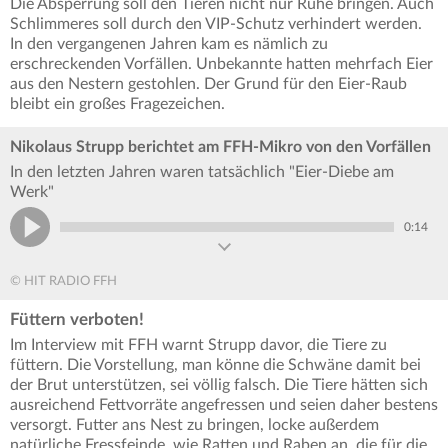
Die Absperrung soll den Tieren nicht nur Ruhe bringen. Auch
Schlimmeres soll durch den VIP-Schutz verhindert werden.
In den vergangenen Jahren kam es nämlich zu
erschreckenden Vorfällen. Unbekannte hatten mehrfach Eier
aus den Nestern gestohlen. Der Grund für den Eier-Raub
bleibt ein großes Fragezeichen.
Nikolaus Strupp berichtet am FFH-Mikro von den Vorfällen
In den letzten Jahren waren tatsächlich "Eier-Diebe am
Werk"
0:14
© HIT RADIO FFH
Füttern verboten!
Im Interview mit FFH warnt Strupp davor, die Tiere zu
füttern. Die Vorstellung, man könne die Schwäne damit bei
der Brut unterstützen, sei völlig falsch. Die Tiere hätten sich
ausreichend Fettvorräte angefressen und seien daher bestens
versorgt. Futter ans Nest zu bringen, locke außerdem
natürliche Fressfeinde, wie Ratten und Raben an, die für die