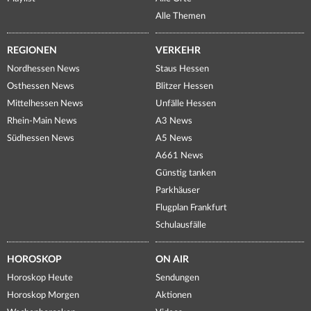
Alle Themen
REGIONEN
VERKEHR
Nordhessen News
Staus Hessen
Osthessen News
Blitzer Hessen
Mittelhessen News
Unfälle Hessen
Rhein-Main News
A3 News
Südhessen News
A5 News
A661 News
Günstig tanken
Parkhäuser
Flugplan Frankfurt
Schulausfälle
HOROSKOP
ON AIR
Horoskop Heute
Sendungen
Horoskop Morgen
Aktionen