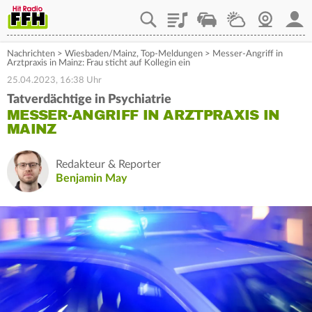
Playlist
Staupilot
Wetter
Webcam
Mein
Nachrichten
>
Wiesbaden/Mainz
,
Top-Meldungen
>
Messer-Angriff in
Arztpraxis in Mainz: Frau sticht auf Kollegin ein
25.04.2023, 16:38 Uhr
Tatverdächtige in Psychiatrie
MESSER-ANGRIFF IN ARZTPRAXIS IN
MAINZ
Redakteur & Reporter
Benjamin May