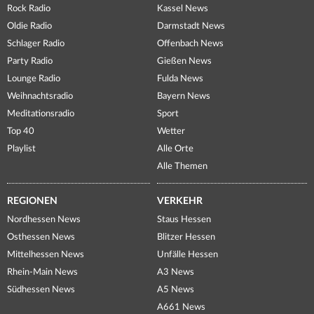
Rock Radio
Kassel News
Oldie Radio
Darmstadt News
Schlager Radio
Offenbach News
Party Radio
Gießen News
Lounge Radio
Fulda News
Weihnachtsradio
Bayern News
Meditationsradio
Sport
Top 40
Wetter
Playlist
Alle Orte
Alle Themen
REGIONEN
VERKEHR
Nordhessen News
Staus Hessen
Osthessen News
Blitzer Hessen
Mittelhessen News
Unfälle Hessen
Rhein-Main News
A3 News
Südhessen News
A5 News
A661 News