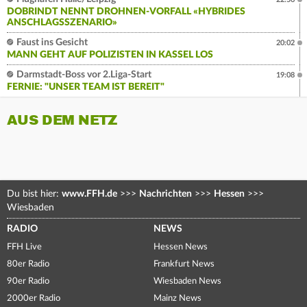
DOBRINDT NENNT DROHNEN-VORFALL «HYBRIDES
ANSCHLAGSSZENARIO»
Faust ins Gesicht
20:02
MANN GEHT AUF POLIZISTEN IN KASSEL LOS
Darmstadt-Boss vor 2.Liga-Start
19:08
FERNIE: "UNSER TEAM IST BEREIT"
AUS DEM NETZ
Du bist hier:
www.FFH.de
>>>
Nachrichten
>>>
Hessen
>>>
Wiesbaden
RADIO
NEWS
FFH Live
Hessen News
80er Radio
Frankfurt News
90er Radio
Wiesbaden News
2000er Radio
Mainz News