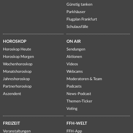
Günstig tanken
Parkhäuser
Flugplan Frankfurt
Schulausfälle
HOROSKOP
ON AIR
Horoskop Heute
Sendungen
Horoskop Morgen
Aktionen
Wochenhoroskop
Videos
Monatshoroskop
Webcams
Jahreshoroskop
Moderatoren & Team
Partnerhoroskop
Podcasts
Aszendent
News-Podcast
Themen-Ticker
Voting
FREIZEIT
FFH-WELT
Veranstaltungen
FFH-App